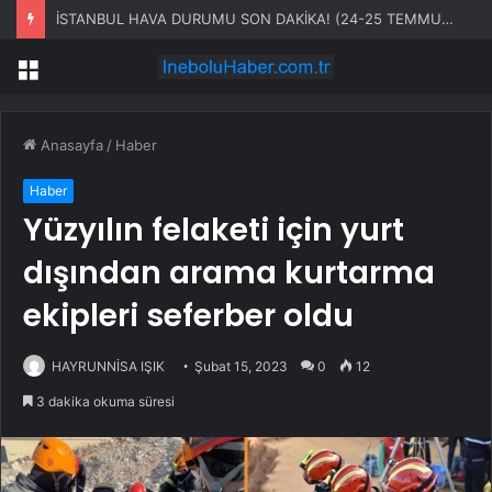
Tokat’ta Taşkın Felaketi: 59 Bin Dekar Tarım Alanı Zarar Gördü
Menü
Anasayfa
/
Haber
Haber
Yüzyılın felaketi için yurt
dışından arama kurtarma
ekipleri seferber oldu
HAYRUNNİSA IŞIK
Şubat 15, 2023
0
12
3 dakika okuma süresi