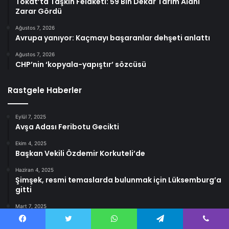
Tokat’ta Taşkın Felaketi: 59 Bin Dekar Tarım Alanı
Zarar Gördü
Ağustos 7, 2026
Avrupa yanıyor: Kaçmayı başaranlar dehşeti anlattı
Ağustos 7, 2026
CHP’nin ‘kopyala-yapıştır’ sözcüsü
Rastgele Haberler
Eylül 7, 2025
Avşa Adası Feribotu Gecikti
Ekim 4, 2025
Başkan Vekili Özdemir Korkuteli’de
Haziran 4, 2025
Şimşek, resmi temaslarda bulunmak için Lüksemburg’a
gitti
Mart 7, 2025
Taksim ve çevresine 8 Mart bariyerleri
Facebook
Twitter
WhatsApp
Telegram
Viber