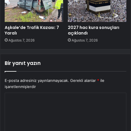
Aşkale’de Trafik Kazası: 7
2027 hac kura sonuçları
Yaralı
açıklandı
Ağustos 7, 2026
Ağustos 7, 2026
Bir yanıt yazın
E-posta adresiniz yayınlanmayacak.
Gerekli alanlar
*
ile
işaretlenmişlerdir
Y
o
r
u