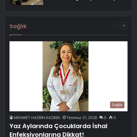
Sağlık
Önceki
Sonrak
sayfa
sayfa
Sağlık
MEHMET HAZBİN KAZBEK
Temmuz 31, 2026
0
0
Yaz Aylarında Çocuklarda İshal
Enfeksiyonlarına Dikkat!