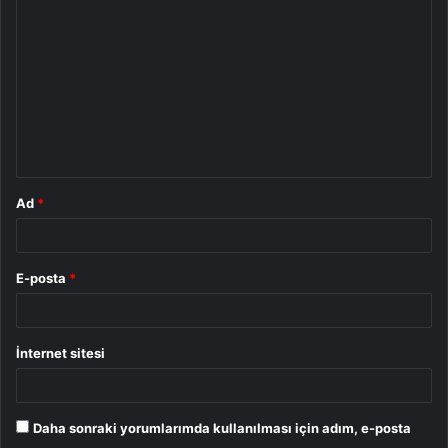
o
r
u
m
*
Ad
*
E-posta
*
İnternet sitesi
Daha sonraki yorumlarımda kullanılması için adım, e-posta