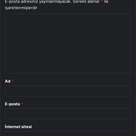
E-posta adresiniz yayınlanmayacak.
Gerekli alanlar
*
ile
işaretlenmişlerdir
Y
o
r
u
m
*
Ad
*
E-posta
*
İnternet sitesi