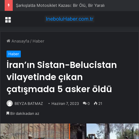
Şarkışla’da Motosiklet Kazası: Bir Ölü, Bir Yaralı
Menü
Anasayfa
/
Haber
Haber
İran’ın Sistan-Belucistan
vilayetinde çıkan
çatışmada 5 asker öldü
BEYZA BATMAZ
Haziran 7, 2023
0
21
Bir dakikadan az