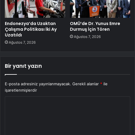
Endonezya’da Uzaktan
OMÜ’de Dr. Yunus Emre
Çalışma Politikası İki Ay
Durmuş İçin Tören
Uzatıldı
Ağustos 7, 2026
Ağustos 7, 2026
Bir yanıt yazın
E-posta adresiniz yayınlanmayacak.
Gerekli alanlar
*
ile
işaretlenmişlerdir
Y
o
r
u