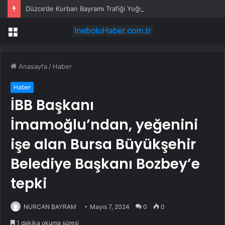
Düzce’de Kurban Bayramı Trafiği Yoğunlaştı
Menü
Anasayfa
/
Haber
Haber
İBB Başkanı
İmamoğlu’ndan, yeğenini
işe alan Bursa Büyükşehir
Belediye Başkanı Bozbey’e
tepki
NURCAN BAYRAM
Mayıs 7, 2024
0
0
1 dakika okuma süresi