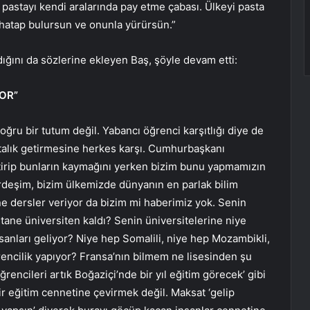
pastayı kendi aralarında pay etme çabası. Ülkeyi pasta
hatap bulursun ve onunla yürürsün.”
adığını da sözlerine ekleyen Baş, şöyle devam etti:
OR”
oğru bir tutum değil. Yabancı öğrenci karşıtlığı diye de
stalık getirmesine herkes karşı. Cumhurbaşkanı
etirip bunların kaymağını yerken bizim bunu yapmamızın
ardeşim, bizim ülkemizde dünyanın en parlak bilim
ne dersler veriyor da bizim mi haberimiz yok. Senin
tane üniversiten kaldı? Senin üniversitelerine niye
nsanları geliyor? Niye hep Somalili, niye hep Mozambikli,
encilik yapıyor? Fransa’nın bilmem ne lisesinden şu
encileri artık Boğaziçi’nde bir yıl eğitim görecek’ gibi
r eğitim cennetine çevirmek değil. Maksat ‘gelip