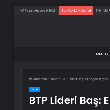
Silivri’d
Pazar, Ağustos 9 2026
Son Dakika Haberleri
ANASAY
Anasayfa
/
Haber
/
BTP Lideri Baş: Erdoğan’ın yumu
Haber
BTP Lideri Baş: 