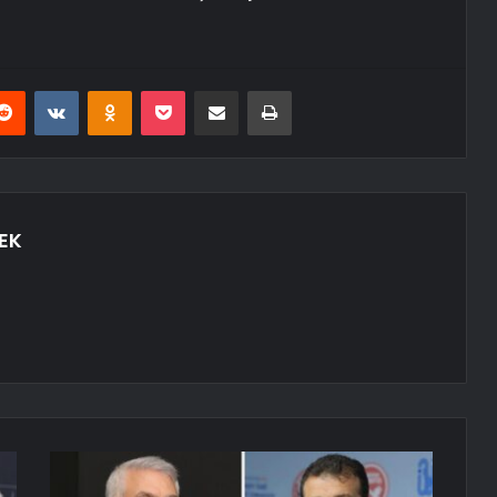
erest
Reddit
VKontakte
Odnoklassniki
Pocket
E-Posta ile paylaş
Yazdır
EK