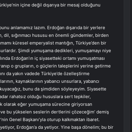
kiye’nin içine değil dışarıya bir mesaj olduğunu
unu anlamamız lazım. Erdoğan dışarıda bir yerlere
em, dil, sığınmacı hususu en önemli gündemler, birden
 tamamı küresel emperyalist mantığın, Türkiye’den bir
nsurlardır. Şimdi yumuşama dedikleri, yumuşamayı niye
aslında Erdoğan’ın iç siyasetteki ortamı yumuşatması
anıp o grupların, o güçlerin taleplerini yerine getirme
nı da yakın vadede Türkiye’de özelleştirme
klarının, kaynaklarının yabancı unsurlara, yabancı
okuyacağız, bunu da şimdiden söyleyeyim. Siyasette
ar rahatsız olduğu hususlara sert tepkiler,
ık olarak eğer yumuşama sürecine giriyorsan
ve bu yükselen seslerin dertlerini çözeceğim’ demiş
in Genel Başkanı’yla oturup kalkmaktan ibaret.
etiyor, Erdoğan’a da yetiyor. Yine başa dönelim; bu bir