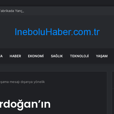
e Fabrikada Yangın
FA
HABER
EKONOMI
SAĞLIK
TEKNOLOJI
YAŞAM
şama mesajı dışarıya yönelik
Erdoğan’ın