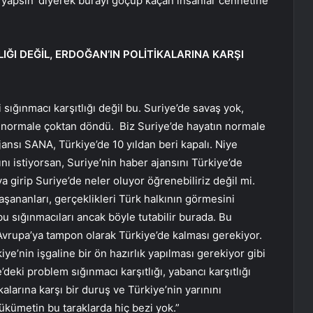
 yapsın’ diyerek burayı göçüp kaçan insanlar cennetine
IĞI DEĞİL, ERDOĞAN’IN POLİTİKALARINA KARŞI
sığınmacı karşıtlığı değil bu. Suriye’de savaş yok,
yat normale çoktan döndü. Biz Suriye’de hayatın normale
nsı SANA, Türkiye’de 10 yıldan beri kapalı. Niye
nı istiyorsan, Suriye’nin haber ajansını Türkiye’de
aya girip Suriye’de neler oluyor öğrenebiliriz değil mi.
aşananları, gerçeklikleri Türk halkının görmesini
 sığınmacıları ancak böyle tutabilir burada. Bu
 Avrupa’ya tampon olarak Türkiye’de kalması gerekiyor.
e’nin işgaline bir ön hazırlık yapılması gerekiyor gibi
eki problem sığınmacı karşıtlığı, yabancı karşıtlığı
kalarına karşı bir duruş ve Türkiye’nin yarınını
ükümetin bu taraklarda hiç bezi yok.”