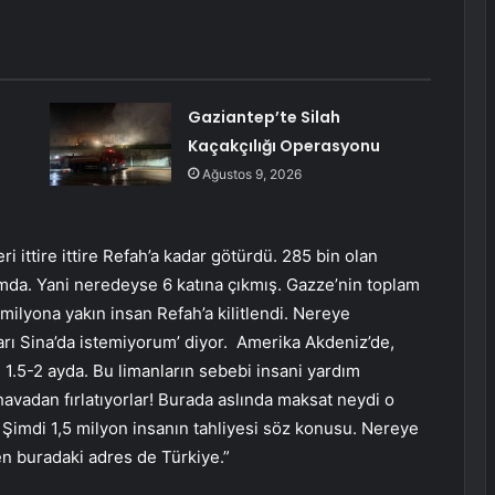
Gaziantep’te Silah
Kaçakçılığı Operasyonu
Ağustos 9, 2026
eri ittire ittire Refah’a kadar götürdü. 285 bin olan
da. Yani neredeyse 6 katına çıkmış. Gazze’nin toplam
 milyona yakın insan Refah’a kilitlendi. Nereye
nları Sina’da istemiyorum’ diyor. Amerika Akdeniz’de,
n 1.5-2 ayda. Bu limanların sebebi insani yardım
havadan fırlatıyorlar! Burada aslında maksat neydi o
e… Şimdi 1,5 milyon insanın tahliyesi söz konusu. Nereye
n buradaki adres de Türkiye.”