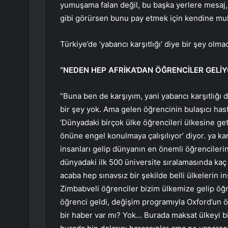
yumuşama falan değil, bu başka yerlere mesaj, 
gibi görürsen bunu pay etmek için kendine mu
Türkiye’de ‘yabancı karşıtlığı’ diye bir şey olm
“NEDEN HEP AFRİKA’DAN ÖĞRENCİLER GELİY
“Buna ben de karşıyım, yani yabancı karşıtlığı d
bir şey yok. Ama gelen öğrencinin bulaşıcı ha
‘Dünyadaki birçok ülke öğrencileri ülkesine g
önüne engel konulmaya çalışılıyor’ diyor. ya k
insanları gelip dünyanın en önemli öğrencileri
dünyadaki ilk 500 üniversite sıralamasında kaç 
acaba hep sınavsız bir şekilde belli ülkelerin i
Zimbabveli öğrenciler bizim ülkemize gelip öğr
öğrenci geldi, değişim programıyla Oxford’un öğr
bir haber var mı? Yok… Burada maksat ülkeyi bi