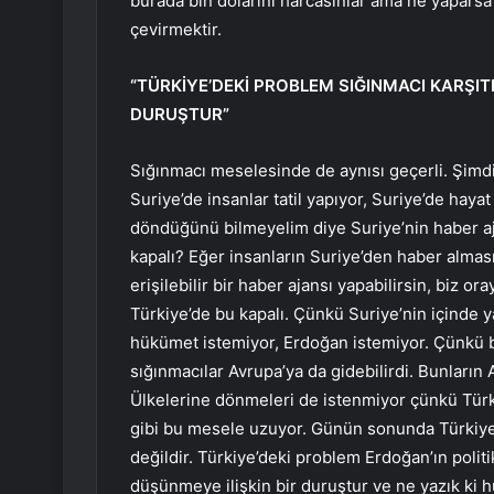
burada bin dolarını harcasınlar ama ne yaparsa
çevirmektir.
“TÜRKİYE’DEKİ PROBLEM SIĞINMACI KARŞITL
DURUŞTUR”
Sığınmacı meselesinde de aynısı geçerli. Şimdi 
Suriye’de insanlar tatil yapıyor, Suriye’de ha
döndüğünü bilmeyelim diye Suriye’nin haber aja
kapalı? Eğer insanların Suriye’den haber alması
erişilebilir bir haber ajansı yapabilirsin, biz or
Türkiye’de bu kapalı. Çünkü Suriye’nin içinde y
hükümet istemiyor, Erdoğan istemiyor. Çünkü bu
sığınmacılar Avrupa’ya da gidebilirdi. Bunların
Ülkelerine dönmeleri de istenmiyor çünkü Türkiy
gibi bu mesele uzuyor. Günün sonunda Türkiye’d
değildir. Türkiye’deki problem Erdoğan’ın politi
düşünmeye ilişkin bir duruştur ve ne yazık ki h