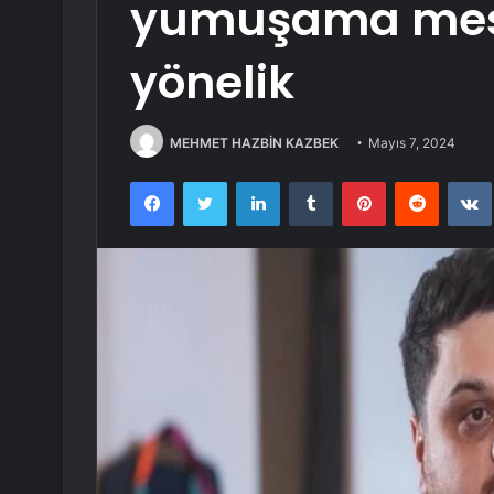
yumuşama mesa
yönelik
MEHMET HAZBİN KAZBEK
Mayıs 7, 2024
Facebook
Twitter
LinkedIn
Tumblr
Pinterest
Reddit