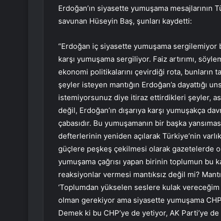
Erdoğan’ın siyasette yumuşama mesajlarının Tür
savunan Hüseyin Baş, şunları kaydetti:
“Erdoğan iç siyasette yumuşama sergilemiyor b
karşı yumuşama sergiliyor. Faiz artırımı, söyl
ekonomi politikalarını çevirdiği rota, bunların
şeyler isteyen mantığın Erdoğan’a dayattığı u
istemiyorsunuz diye itiraz ettirdikleri şeyler, 
değil, Erdoğan’ın dışarıya karşı yumuşakça davr
çabasıdır. Bu yumuşamanın bir başka yansıması
defterlerinin yeniden açılarak Türkiye’nin varlı
güçlere peşkeş çekilmesi olarak gazetelerde 
yumuşama çağrısı yapan birinin toplumun bu kad
reaksiyonlar vermesi mantıksız değil mi? Mant
‘Toplumdan yükselen seslere kulak vereceğim 
olman gerekiyor ama siyasette yumuşama CHP’n
Demek ki bu CHP’ye de yetiyor, AK Parti’ye de y