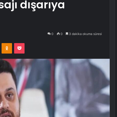
jı dışarıya
0
0
3 dakika okuma süresi
VKontakte
Odnoklassniki
Pocket