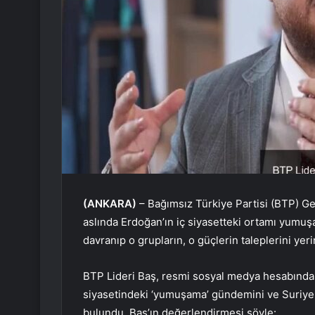
(ANKARA)
– Bağımsız Türkiye Partisi (BTP) G
aslında Erdoğan’ın iç siyasetteki ortamı yumuş
davranıp o grupların, o güçlerin taleplerini yer
BTP Lideri Baş, resmi sosyal medya hesabından İ
siyasetindeki ‘yumuşama’ gündemini ve Suriyel
bulundu. Baş’ın değerlendirmesi şöyle: