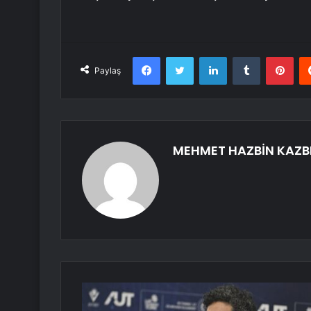
Facebook
Twitter
LinkedIn
Tumblr
Pint
Paylaş
MEHMET HAZBİN KAZB