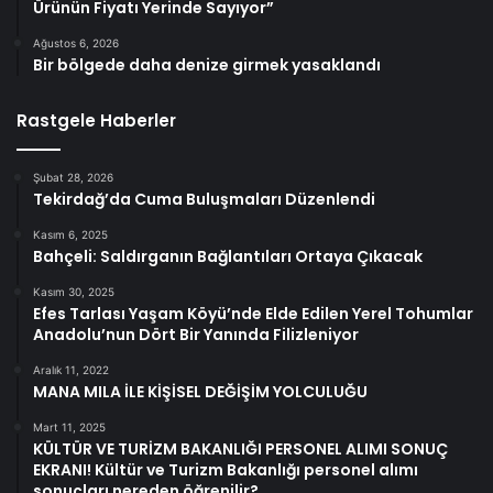
Ürünün Fiyatı Yerinde Sayıyor”
Ağustos 6, 2026
Bir bölgede daha denize girmek yasaklandı
Rastgele Haberler
Şubat 28, 2026
Tekirdağ’da Cuma Buluşmaları Düzenlendi
Kasım 6, 2025
Bahçeli: Saldırganın Bağlantıları Ortaya Çıkacak
Kasım 30, 2025
Efes Tarlası Yaşam Köyü’nde Elde Edilen Yerel Tohumlar
Anadolu’nun Dört Bir Yanında Filizleniyor
Aralık 11, 2022
MANA MILA İLE KİŞİSEL DEĞİŞİM YOLCULUĞU
Mart 11, 2025
KÜLTÜR VE TURİZM BAKANLIĞI PERSONEL ALIMI SONUÇ
EKRANI! Kültür ve Turizm Bakanlığı personel alımı
sonuçları nereden öğrenilir?