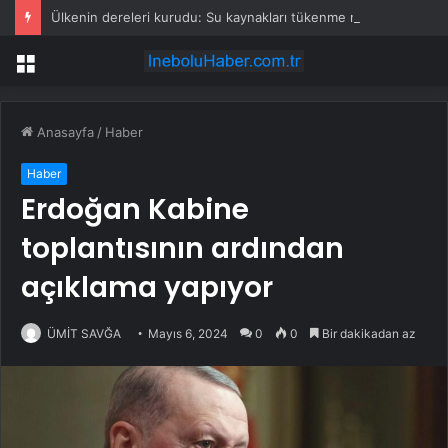
Ülkenin dereleri kurudu: Su kaynakları tükenme noktasına geldi
Menü
Anasayfa
/
Haber
Haber
Erdoğan Kabine
toplantısının ardından
açıklama yapıyor
ÜMİT SAVĞA
Mayıs 6, 2024
0
0
Bir dakikadan az