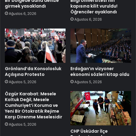
Bir bölgede daha denize
Bilgi Üniversitesi’nin
girmek yasaklandı
kapısına kilit vuruldu!
Öğrenciler ayaklandı
Ağustos 6, 2026
Ağustos 6, 2026
Grönland’da Konsolosluk
Erdoğan’ın vizyoner
Açılışına Protesto
ekonomi sözleri kitap oldu
Ağustos 5, 2026
Ağustos 5, 2026
Özgür Karabat: Mesele
Koltuk Değil, Mesele
Cumhuriyet’i Koruma ve
Yeni Bir Otokratik Rejime
Karşı Direnme Meselesidir
Ağustos 5, 2026
CHP Üsküdar İlçe