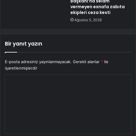
Başkanı’na selam
vermeyen esnafa zabıta
ekipleri ceza kesti
Ağustos 5, 2026
Bir yanıt yazın
E-posta adresiniz yayınlanmayacak.
Gerekli alanlar
*
ile
işaretlenmişlerdir
Y
o
r
u
m
*