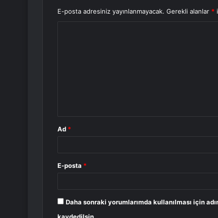
E-posta adresiniz yayınlanmayacak.
Gerekli alanlar
*
i
Y
o
r
u
m
*
Ad
*
E-posta
*
Daha sonraki yorumlarımda kullanılması için adı
kaydedilsin.