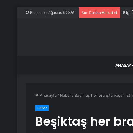
Bilgi
Perşembe, Ağustos 6 2026
Son Dakika Haberleri
ANASAY
Anasayfa
/
Haber
/
Beşiktaş her branşta başarı isti
Haber
Beşiktaş her bra