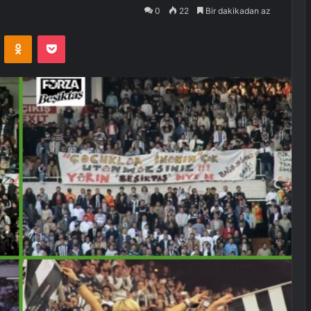
0
22
Bir dakikadan az
VKontakte
Odnoklassniki
Pocket