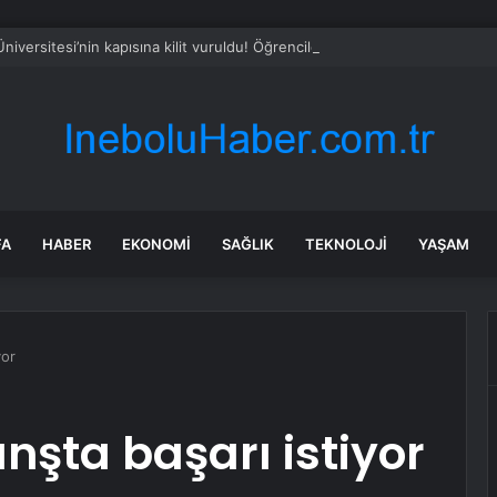
 Üniversitesi’nin kapısına kilit vuruldu! Öğrenciler ayaklandı
FA
HABER
EKONOMI
SAĞLIK
TEKNOLOJI
YAŞAM
yor
nşta başarı istiyor