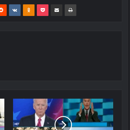
erest
Reddit
VKontakte
Odnoklassniki
Pocket
E-Posta ile paylaş
Yazdır