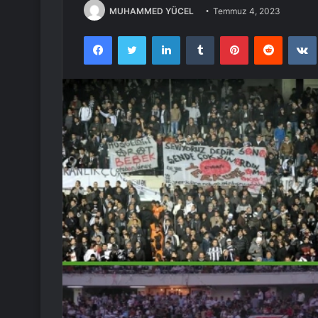
MUHAMMED YÜCEL
Temmuz 4, 2023
Facebook
Twitter
LinkedIn
Tumblr
Pinterest
Reddit