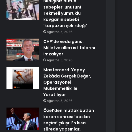
Bildiğiniz bütün
sebepleri unutun!
Tekmeli yumruklu
kavganın sebebi
‘karpuzun çekirdeği’
Ağustos 5, 2026
CHP’de veda günü:
Milletvekilleri istifalarını
imzalıyor!
Ağustos 5, 2026
Mastercard: Yapay
Zekâda Gerçek Değer,
Operasyonel
Mükemmellik ile
Yaratılıyor
Ağustos 5, 2026
Özel’den mutlak butlan
kararı sonrası ‘baskın
seçim’ çıkışı: En kısa
sürede yapsınlar,