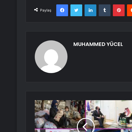
Facebook
Twitter
LinkedIn
Tumblr
Pint
Paylaş
MUHAMMED YÜCEL