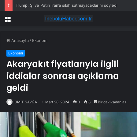
Trump: Şi ve Putin İran’a silah satmayacaklarını söyledi
Menü
Anasayfa
/
Ekonomi
Ekonomi
Akaryakıt fiyatlarıyla ilgili
iddialar sonrası açıklama
geldi
ÜMİT SAVĞA
Mart 28, 2024
0
8
Bir dakikadan az