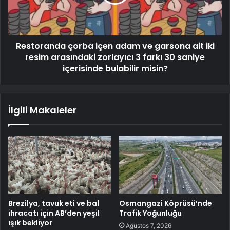
Restoranda çorba içen adam ve garsona ait iki
resim arasındaki zorlayıcı 3 farkı 30 saniye
içerisinde bulabilir misin?
İlgili Makaleler
Brezilya, tavuk eti ve bal
Osmangazi Köprüsü’nde
ihracatı için AB’den yeşil
Trafik Yoğunluğu
ışık bekliyor
Ağustos 7, 2026