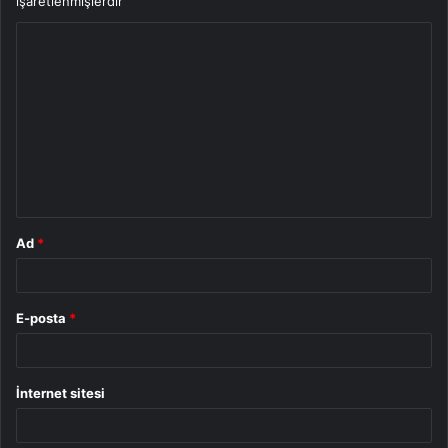
işaretlenmişlerdir
Y
o
r
u
m
*
Ad
*
E-posta
*
İnternet sitesi