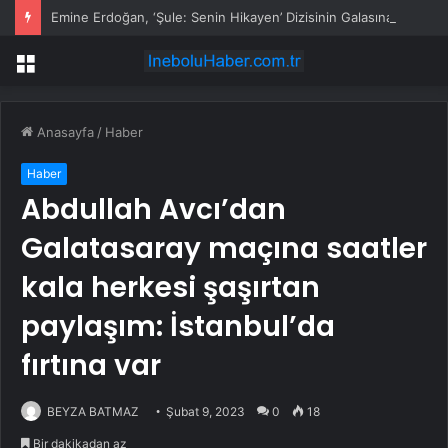
Emine Erdoğan, ‘Şule: Senin Hikayen’ Dizisinin Galasına Katıldı
Menü
Anasayfa
/
Haber
Haber
Abdullah Avcı’dan
Galatasaray maçına saatler
kala herkesi şaşırtan
paylaşım: İstanbul’da
fırtına var
BEYZA BATMAZ
Şubat 9, 2023
0
18
Bir dakikadan az