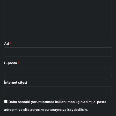
r
u
m
*
Ad
*
E-posta
*
İnternet sitesi
Daha sonraki yorumlarımda kullanılması için adım, e-posta
adresim ve site adresim bu tarayıcıya kaydedilsin.