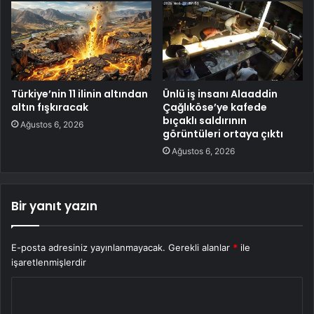
Türkiye’nin 11 ilinin altından
Ünlü iş insanı Alaaddin
altın fışkıracak
Çağlıköse’ye kafede
bıçaklı saldırının
Ağustos 6, 2026
görüntüleri ortaya çıktı
Ağustos 6, 2026
Bir yanıt yazın
E-posta adresiniz yayınlanmayacak.
Gerekli alanlar
*
ile
işaretlenmişlerdir
Y
o