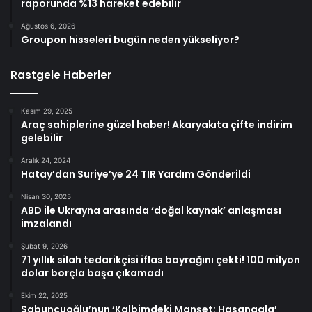
raporunda %13 hareket edebilir
Ağustos 6, 2026
Groupon hisseleri bugün neden yükseliyor?
Rastgele Haberler
Kasım 29, 2025
Araç sahiplerine güzel haber! Akaryakıta çifte indirim
gelebilir
Aralık 24, 2024
Hatay’dan Suriye’ye 24 TIR Yardım Gönderildi
Nisan 30, 2025
ABD ile Ukrayna arasında ‘doğal kaynak’ anlaşması
imzalandı
Şubat 9, 2026
71 yıllık silah tedarikçisi iflas bayrağını çekti! 100 milyon
dolar borçla başa çıkamadı
Ekim 22, 2025
Sabuncuoğlu’nun ‘Kalbimdeki Manşet: Hasangala’