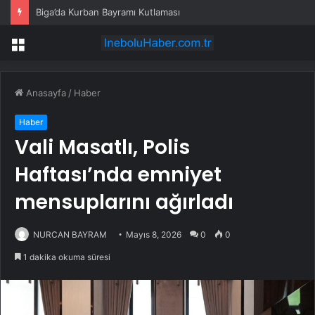
Biga’da Kurban Bayramı Kutlaması
Menü
Anasayfa
/
Haber
Haber
Vali Masatlı, Polis
Haftası’nda emniyet
mensuplarını ağırladı
NURCAN BAYRAM
Mayıs 8, 2026
0
0
1 dakika okuma süresi