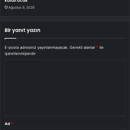
kaldıracak
Ağustos 9, 2026
Bir yanıt yazın
E-posta adresiniz yayınlanmayacak.
Gerekli alanlar
*
ile
işaretlenmişlerdir
Y
o
r
u
m
*
Ad
*