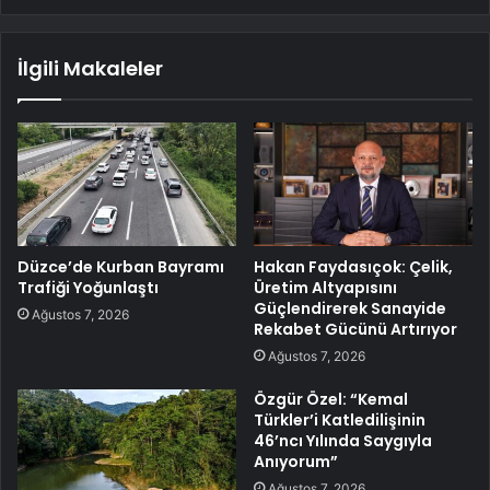
İlgili Makaleler
Düzce’de Kurban Bayramı
Hakan Faydasıçok: Çelik,
Trafiği Yoğunlaştı
Üretim Altyapısını
Güçlendirerek Sanayide
Ağustos 7, 2026
Rekabet Gücünü Artırıyor
Ağustos 7, 2026
Özgür Özel: “Kemal
Türkler’i Katledilişinin
46’ncı Yılında Saygıyla
Anıyorum”
Ağustos 7, 2026