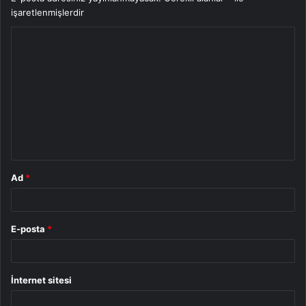
işaretlenmişlerdir
Y
o
r
u
m
*
Ad
*
E-posta
*
İnternet sitesi