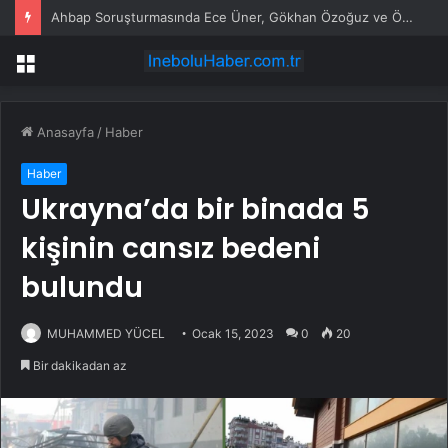
Ahbap Soruşturmasında Ece Üner, Gökhan Özoğuz ve Öykü Serter Tanık Olarak İfade Vermek Üzere Adliyeye Geldi
Menü
Anasayfa
/
Haber
Haber
Ukrayna’da bir binada 5
kişinin cansız bedeni
bulundu
MUHAMMED YÜCEL
Ocak 15, 2023
0
20
Bir dakikadan az