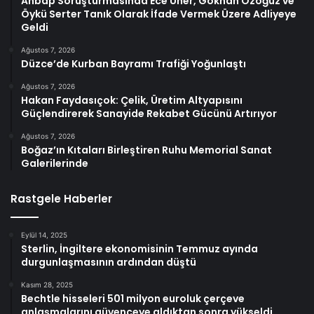
Ahbap Soruşturmasında Ece Üner, Gökhan Özoğuz ve
Öykü Serter Tanık Olarak İfade Vermek Üzere Adliyeye
Geldi
Ağustos 7, 2026
Düzce’de Kurban Bayramı Trafiği Yoğunlaştı
Ağustos 7, 2026
Hakan Faydasıçok: Çelik, Üretim Altyapısını
Güçlendirerek Sanayide Rekabet Gücünü Artırıyor
Ağustos 7, 2026
Boğaz’ın Kıtaları Birleştiren Ruhu Memorial Sanat
Galerilerinde
Rastgele Haberler
Eylül 14, 2025
Sterlin, İngiltere ekonomisinin Temmuz ayında
durgunlaşmasının ardından düştü
Kasım 28, 2025
Bechtle hisseleri 501 milyon euroluk çerçeve
anlaşmalarını güvenceye aldıktan sonra yükseldi