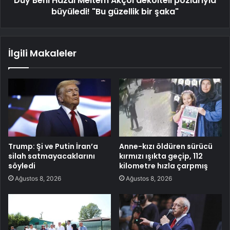
Duy Beni Hazal Meltem Akçöl dekolteli pozlarıyla
büyüledi! "Bu güzellik bir şaka"
İlgili Makaleler
Trump: Şi ve Putin İran’a
Anne-kızı öldüren sürücü
silah satmayacaklarını
kırmızı ışıkta geçip, 112
söyledi
kilometre hızla çarpmış
Ağustos 8, 2026
Ağustos 8, 2026