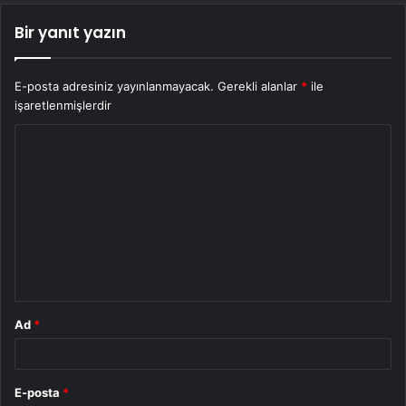
Bir yanıt yazın
E-posta adresiniz yayınlanmayacak.
Gerekli alanlar
*
ile
işaretlenmişlerdir
Y
o
r
u
m
*
Ad
*
E-posta
*