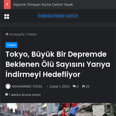
Hijyenik Olmayan Kıyma Çekimi Yasak
Menü
Anasayfa
/
Haber
Haber
Tokyo, Büyük Bir Depremde
Beklenen Ölü Sayısını Yarıya
İndirmeyi Hedefliyor
MUHAMMED YÜCEL
Şubat 1, 2023
0
25
1 dakika okuma süresi