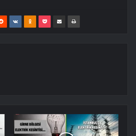
erest
Reddit
VKontakte
Odnoklassniki
Pocket
E-Posta ile paylaş
Yazdır