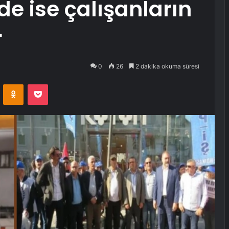
’de ise çalışanların
r
0
26
2 dakika okuma süresi
VKontakte
Odnoklassniki
Pocket