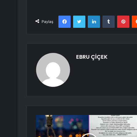
Facebook
Twitter
LinkedIn
Tumblr
Pint
Paylaş
EBRU ÇİÇEK