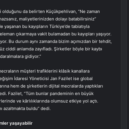
eji olduğunu da belirten Küçükpehlivan, “Ne zaman
azsanız, maliyetlerinizden dolayı batabilirsiniz”
 yaşanan bu kayıpların Türkiye’de tabiatıyla
i eleman çıkarmaya vakit bulamadan bu kayıpları yaşıyor.
iyor. Bu durum aynı zamanda bizim açımızdan bir tehdit,
z ciddi anlamda zayıfladı. Şirketler böyle bir kaybı
daralmalara gidiyor.”
craların müşteri trafiklerini klâsik kanallara
işim İdaresi Yöneticisi Jan Fazilet ise global
na hem de şirketlerin dijital mecralarda yaptıkları
edi. Fazilet, “Tüm bunlar pandeminin en büyük
lerinde ve kârlılıklarında olumsuz etkiye yol açtı.
mı azaltmakta buldu” dedi.
mler yaşayabilir