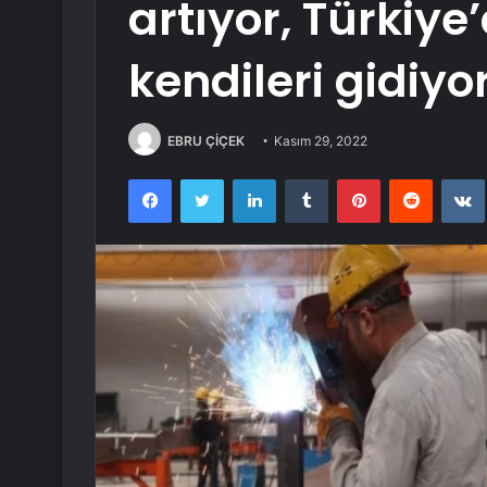
artıyor, Türkiye
kendileri gidiyo
EBRU ÇİÇEK
Kasım 29, 2022
Facebook
Twitter
LinkedIn
Tumblr
Pinterest
Reddit