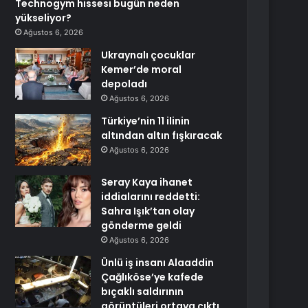
Technogym hissesi bugün neden
yükseliyor?
Ağustos 6, 2026
Ukraynalı çocuklar
Kemer’de moral
depoladı
Ağustos 6, 2026
Türkiye’nin 11 ilinin
altından altın fışkıracak
Ağustos 6, 2026
Seray Kaya ihanet
iddialarını reddetti:
Sahra Işık’tan olay
gönderme geldi
Ağustos 6, 2026
Ünlü iş insanı Alaaddin
Çağlıköse’ye kafede
bıçaklı saldırının
görüntüleri ortaya çıktı