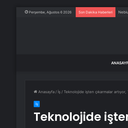
Nebiu
Perşembe, Ağustos 6 2026
Son Dakika Haberleri
ANASAY
Anasayfa
/
İş
/
Teknolojide işten çıkarmalar artıyor, 
İş
Teknolojide işt