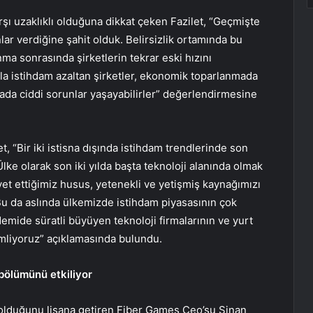
arşı uzaklıklı olduğuna dikkat çeken Fazilet, “Geçmişte
ar verdiğine şahit olduk. Belirsizlik ortamında bu
nma sonrasında şirketlerin tekrar eski hızını
la istihdam azaltan şirketler, ekonomik toparlanmada
ada ciddi sorunlar yaşayabilirler” değerlendirmesine
t, “Bir iki istisna dışında istihdam trendlerinde son
ke olarak son iki yılda başta teknoloji alanında olmak
yet ettiğimiz husus, yetenekli ve yetişmiş kaynağımızı
Bu da aslında ülkemizde istihdam piyasasının çok
emide süratli büyüyen teknoloji firmalarının ve yurt
lemliyoruz” açıklamasında bulundu.
bölümünü etkiliyor
n olduğunu lisana getiren Fiber Games Ceo’su Sinan