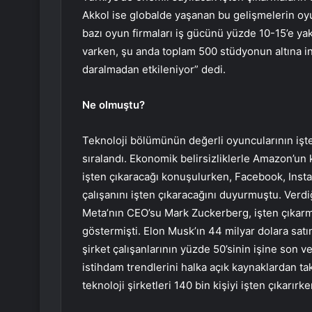
Akkol ise globalde yaşanan bu gelişmelerin oyun
bazı oyun firmaları iş gücünü yüzde 10-15’e ya
varken, şu anda toplam 500 stüdyonun altına in
daralmadan etkileniyor” dedi.
Ne olmuştu?
Teknoloji bölümünün değerli oyuncularının işt
sıralandı. Ekonomik belirsizliklerle Amazon’un
işten çıkaracağı konuşulurken, Facebook, Inst
çalışanını işten çıkaracağını duyurmuştu. Verdi
Meta’nın CEO’su Mark Zuckerberg, işten çıkarm
göstermişti. Elon Musk’ın 44 milyar dolara satı
şirket çalışanlarının yüzde 50’sinin işine son ver
istihdam trendlerini halka açık kaynaklardan ta
teknoloji şirketleri 140 bin kişiyi işten çıkarır