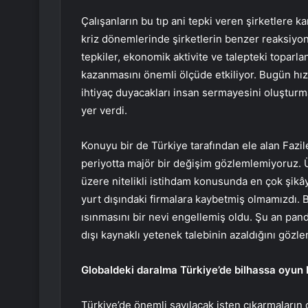
Çalışanların bu tıp ani tepki veren şirketlere k
kriz dönemlerinde şirketlerin benzer reaksiyonl
tepkiler, ekonomik aktivite ve talepteki toparla
kazanmasını önemli ölçüde etkiliyor. Bugün hız
ihtiyaç duyacakları insan sermayesini oluşturm
yer verdi.
Konuyu bir de Türkiye tarafından ele alan Fazile
periyotta majör bir değişim gözlemlemiyoruz. Ül
üzere nitelikli istihdam konusunda en çok şikâ
yurt dışındaki firmalara kaybetmiş olmamızdı. 
ısınmasını bir nevi engellemiş oldu. Şu an pand
dışı kaynaklı yetenek talebinin azaldığını göz
Globaldeki daralma Türkiye’de bilhassa oyun 
Türkiye’de önemli sayılacak işten çıkarmaları