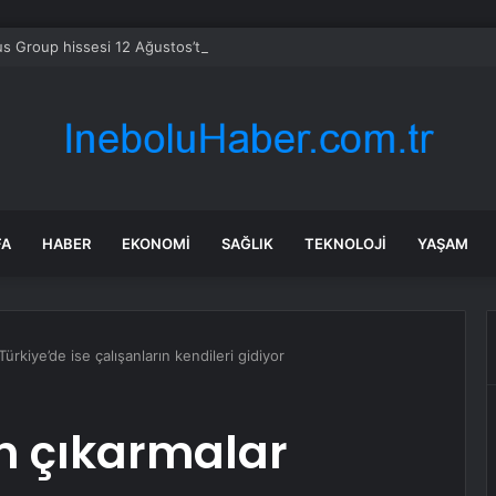
s Group hissesi 12 Ağustos’taki kazanç raporunda %13 hareket edebilir
FA
HABER
EKONOMI
SAĞLIK
TEKNOLOJI
YAŞAM
Türkiye’de ise çalışanların kendileri gidiyor
en çıkarmalar