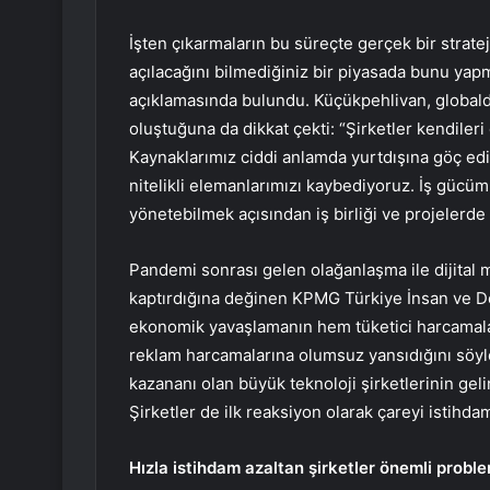
İşten çıkarmaların bu süreçte gerçek bir strat
açılacağını bilmediğiniz bir piyasada bunu yapm
açıklamasında bulundu. Küçükpehlivan, globalde
oluştuğuna da dikkat çekti: “Şirketler kendiler
Kaynaklarımız ciddi anlamda yurtdışına göç ed
nitelikli elemanlarımızı kaybediyoruz. İş gücümü
yönetebilmek açısından iş birliği ve projelerde 
Pandemi sonrası gelen olağanlaşma ile dijital me
kaptırdığına değinen KPMG Türkiye İnsan ve Değ
ekonomik yavaşlamanın hem tüketici harcamaları
reklam harcamalarına olumsuz yansıdığını söyl
kazananı olan büyük teknoloji şirketlerinin gelir
Şirketler de ilk reaksiyon olarak çareyi istihda
Hızla istihdam azaltan şirketler önemli proble