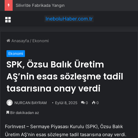
Silivri’de Fabrikada Yangın
Menü
Anasayfa
/
Ekonomi
Ekonomi
SPK, Özsu Balık Üretim
AŞ’nin esas sözleşme tadil
tasarısına onay verdi
NURCAN BAYRAM
Eylül 8, 2025
0
0
Bir dakikadan az
ForInvest – Sermaye Piyasası Kurulu (SPK),
Özsu Balık
Üretim AŞ
’nin esas sözleşme tadil tasarısına onay verdi.