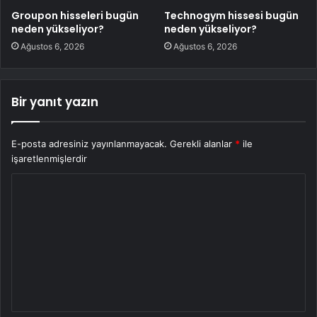
Groupon hisseleri bugün
Technogym hissesi bugün
neden yükseliyor?
neden yükseliyor?
Ağustos 6, 2026
Ağustos 6, 2026
Bir yanıt yazın
E-posta adresiniz yayınlanmayacak.
Gerekli alanlar
*
ile
işaretlenmişlerdir
Y
o
r
u
m
*