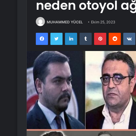
neden otoyol ağ
MUHAMMED YÜCEL
Ekim 25, 2023
Facebook
Twitter
LinkedIn
Tumblr
Pinterest
Reddit