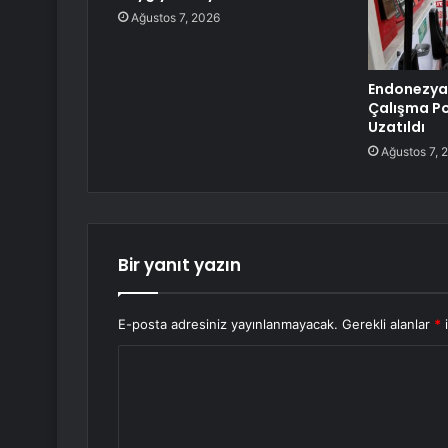
Ağustos 7, 2026
Endonezya
Çalışma Pol
Uzatıldı
Ağustos 7, 
Bir yanıt yazın
E-posta adresiniz yayınlanmayacak.
Gerekli alanlar
*
i
Y
o
r