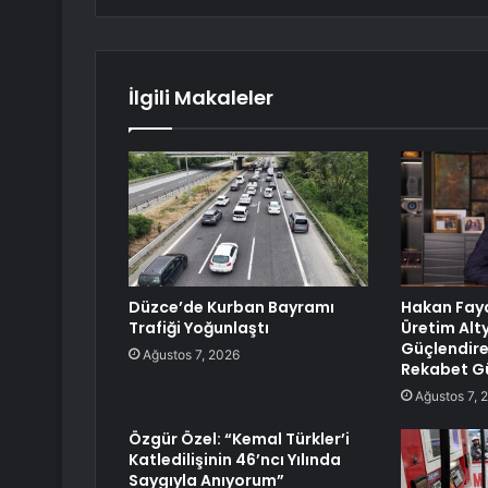
İlgili Makaleler
Düzce’de Kurban Bayramı
Hakan Fayd
Trafiği Yoğunlaştı
Üretim Alt
Güçlendire
Ağustos 7, 2026
Rekabet Gü
Ağustos 7, 
Özgür Özel: “Kemal Türkler’i
Katledilişinin 46’ncı Yılında
Saygıyla Anıyorum”