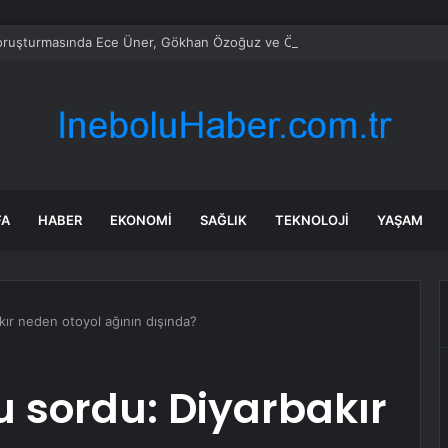
ruşturmasında Ece Üner, Gökhan Özoğuz ve Öykü Serter Tanık Olarak İ
FA
HABER
EKONOMI
SAĞLIK
TEKNOLOJI
YAŞAM
kır neden otoyol ağının dışında?
u sordu: Diyarbakır