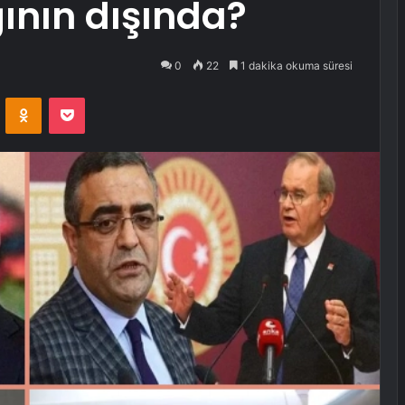
ının dışında?
0
22
1 dakika okuma süresi
VKontakte
Odnoklassniki
Pocket