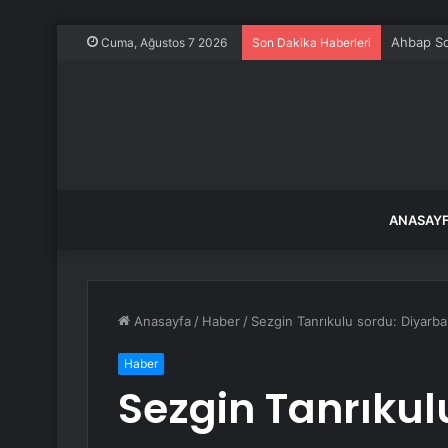
Ahbap So
Cuma, Ağustos 7 2026
Son Dakika Haberleri
ANASAY
Anasayfa
/
Haber
/
Sezgin Tanrıkulu sordu: Diyarba
Haber
Sezgin Tanrıkul