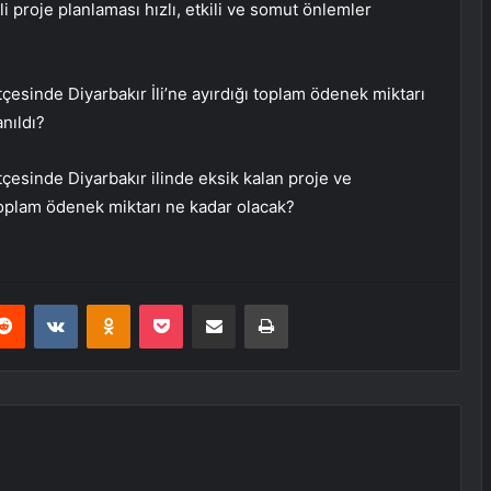
i proje planlaması hızlı, etkili ve somut önlemler
tçesinde Diyarbakır İli’ne ayırdığı toplam ödenek miktarı
anıldı?
tçesinde Diyarbakır ilinde eksik kalan proje ve
toplam ödenek miktarı ne kadar olacak?
erest
Reddit
VKontakte
Odnoklassniki
Pocket
E-Posta ile paylaş
Yazdır