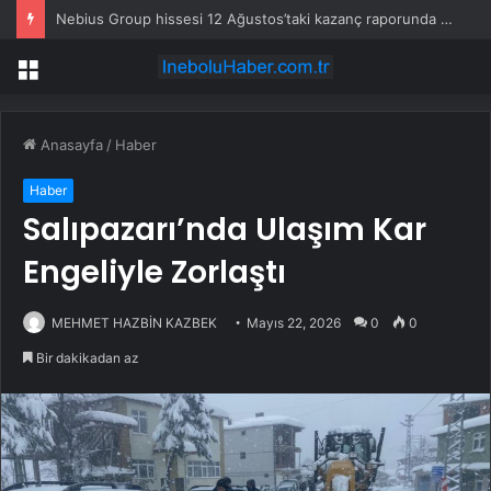
Nebius Group hissesi 12 Ağustos’taki kazanç raporunda %13 hareket edebilir
Menü
Anasayfa
/
Haber
Haber
Salıpazarı’nda Ulaşım Kar
Engeliyle Zorlaştı
MEHMET HAZBİN KAZBEK
Mayıs 22, 2026
0
0
Bir dakikadan az