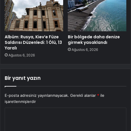
Albüm: Rusya, Kiev’e Füze
Bir bölgede daha denize
Saldırısı Düzenledi: 1 Ölü, 13
girmek yasaklandı
Yaralı
Ağustos 6, 2026
Ağustos 6, 2026
Bir yanıt yazın
E-posta adresiniz yayınlanmayacak.
Gerekli alanlar
*
ile
işaretlenmişlerdir
Y
o
r