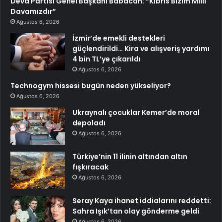
Deva Partisi Genel Başkanı Babacan: “Kıbrıs Bizim Milli
Davamızdır”
Ağustos 6, 2026
İzmir’de emekli destekleri
güçlendirildi… Kira ve alışveriş yardımı
4 bin TL’ye çıkarıldı
Ağustos 6, 2026
Technogym hissesi bugün neden yükseliyor?
Ağustos 6, 2026
Ukraynalı çocuklar Kemer’de moral
depoladı
Ağustos 6, 2026
Türkiye’nin 11 ilinin altından altın
fışkıracak
Ağustos 6, 2026
Seray Kaya ihanet iddialarını reddetti:
Sahra Işık’tan olay gönderme geldi
Ağustos 6, 2026