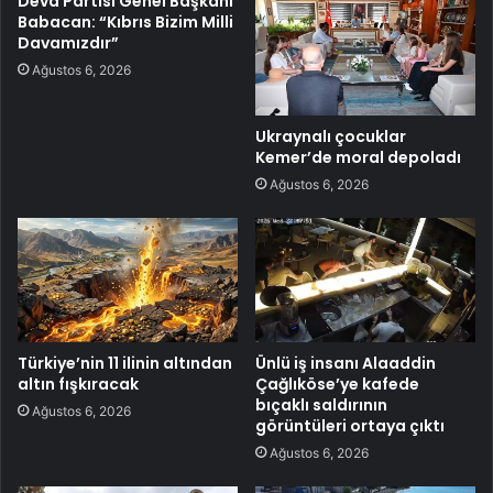
Deva Partisi Genel Başkanı
Babacan: “Kıbrıs Bizim Milli
Davamızdır”
Ağustos 6, 2026
Ukraynalı çocuklar
Kemer’de moral depoladı
Ağustos 6, 2026
Türkiye’nin 11 ilinin altından
Ünlü iş insanı Alaaddin
altın fışkıracak
Çağlıköse’ye kafede
bıçaklı saldırının
Ağustos 6, 2026
görüntüleri ortaya çıktı
Ağustos 6, 2026