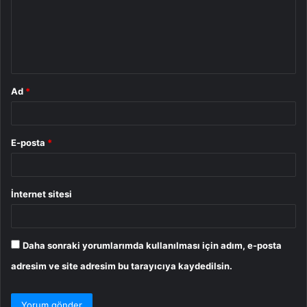
u
m
*
Ad
*
E-posta
*
İnternet sitesi
Daha sonraki yorumlarımda kullanılması için adım, e-posta
adresim ve site adresim bu tarayıcıya kaydedilsin.