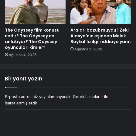
The Odyssey film konusu
Araları bozuk muydu? Zeki
nedir? The Odyssey ne
Alasya’nın eşinden Melek
anlatıyor? The Odyssey
Baykal’la ilgili iddiaya yanıt
oyuncuları kimler?
Ağustos 3, 2026
Ağustos 4, 2026
Bir yanıt yazın
E-posta adresiniz yayınlanmayacak.
Gerekli alanlar
*
ile
işaretlenmişlerdir
Y
o
r