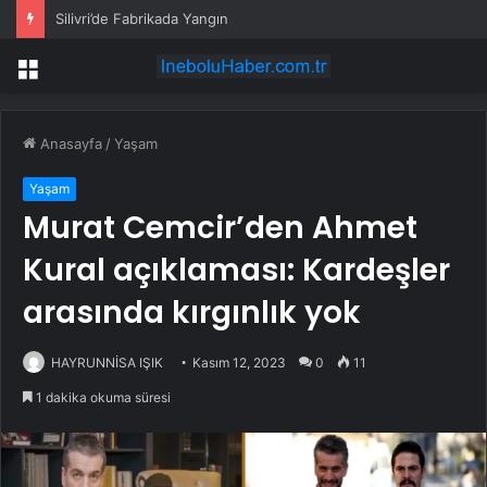
Silivri’de Fabrikada Yangın
Menü
Anasayfa
/
Yaşam
Yaşam
Murat Cemcir’den Ahmet
Kural açıklaması: Kardeşler
arasında kırgınlık yok
HAYRUNNİSA IŞIK
Kasım 12, 2023
0
11
1 dakika okuma süresi