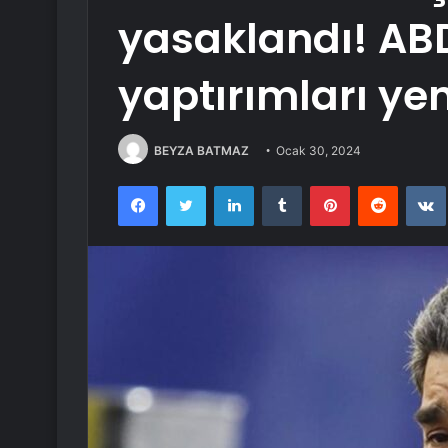
yasaklandı! AB
yaptırımları y
BEYZA BATMAZ
Ocak 30, 2024
Facebook
Twitter
LinkedIn
Tumblr
Pinterest
Reddit