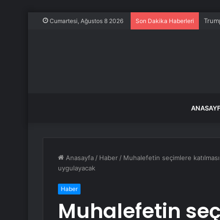
Trump
Cumartesi, Ağustos 8 2026
Son Dakika Haberleri
ANASAY
Anasayfa
/
Haber
/
Muhalefetin seçimlere katılması
uygulayacak
Haber
Muhalefetin seç