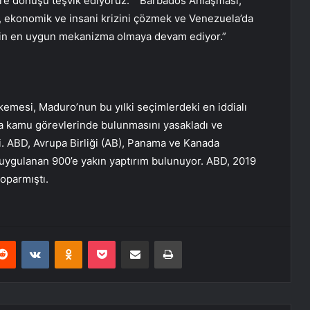
re dönüşü teşvik ediyoruz.” “Barbados Anlaşması,
 ekonomik ve insani krizini çözmek ve Venezuela’da
çin en uygun mekanizma olmaya devam ediyor.”
esi, Maduro’nun bu yılki seçimlerdeki en iddialı
a kamu görevlerinde bulunmasını yasakladı ve
i. ABD, Avrupa Birliği (AB), Panama ve Kanada
 uygulanan 900’e yakın yaptırım bulunuyor. ABD, 2019
koparmıştı.
erest
Reddit
VKontakte
Odnoklassniki
Pocket
E-Posta ile paylaş
Yazdır