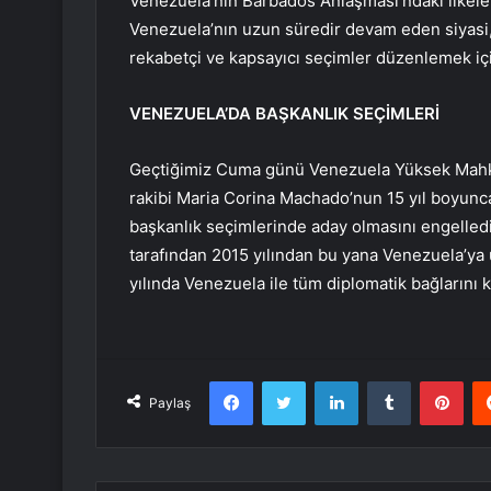
Venezuela’nın Barbados Anlaşması’ndaki ilkele
Venezuela’nın uzun süredir devam eden siyasi,
rekabetçi ve kapsayıcı seçimler düzenlemek i
VENEZUELA’DA BAŞKANLIK SEÇİMLERİ
Geçtiğimiz Cuma günü Venezuela Yüksek Mahkem
rakibi Maria Corina Machado’nun 15 yıl boyunc
başkanlık seçimlerinde aday olmasını engelled
tarafından 2015 yılından bu yana Venezuela’ya
yılında Venezuela ile tüm diplomatik bağlarını 
Facebook
Twitter
LinkedIn
Tumblr
Pint
Paylaş