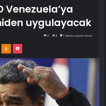
D Venezuela’ya
eniden uygulayacak
0
8
1 dakika okuma süresi
VKontakte
Odnoklassniki
Pocket