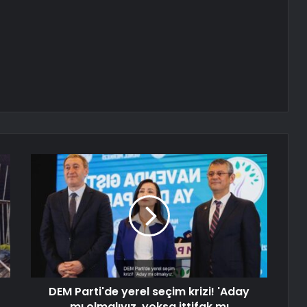
DEM Parti'de yerel seçim krizi! 'Aday
mı olmalıyız, yoksa ittifak mı