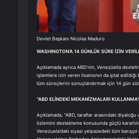
Devlet Başkanı Nicolas Maduro
WASHINGTON’A 14 GÜNLÜK SÜRE İZİN VERİL
Açıklamada ayrıca ABD’nin, Venezüella devletine 
işlemlere izin veren lisansının da iptal edildiği
tüm süreçlerini sonuçlandırmak için 14 gün süre
“ABD ELİNDEKİ MEKANİZMALARI KULLANMA
Açıklamada, “ABD, taraflar arasındaki diyaloğu
özlemini destekleme konusunda güçlü kararlılığ
Venezuela’daki siyasi yelpazedeki tüm barışçıl 