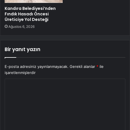
Kandıra Belediyesi’nden
Fındık Hasadı Öncesi
Üreticiye Yol Desteği
Ağustos 6, 2026
Bir yanıt yazın
E-posta adresiniz yayınlanmayacak.
Gerekli alanlar
*
ile
işaretlenmişlerdir
Y
o
r
u
m
*