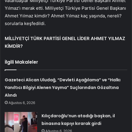
vatandaşlar Milliyetçi Türkiye Partisi Genel Başkanı Ahmet
Yılmaz’ı merak etti. Milliyetçi Türkiye Partisi Genel Başkanı
Ahmet Yılmaz kimdir? Ahmet Yılmaz kaç yaşında, nereli?
sorularla keşfedildi.
MİLLİYETÇİ TÜRK PARTİSİ GENEL LİDER AHMET YILMAZ
KİMDİR?
İlgili Makaleler
Gazeteci Alican Uludağ, “Devleti Aşağılama” ve “Halkı
Yanıltıcı Bilgiyi Alenen Yayma” Suçlarından Gözaltına
Alındı
Ağustos 6, 2026
Kılıçdaroğlu’nun atadığı başkan, il
binasına kapıyı kırarak girdi
Ağustos 6, 2026