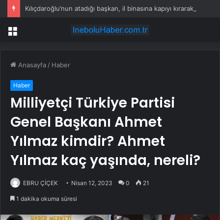
Kılıçdaroğlu’nun atadığı başkan, il binasına kapıyı kırarak girdi
Menü
Anasayfa
/
Haber
Haber
Milliyetçi Türkiye Partisi
Genel Başkanı Ahmet
Yılmaz kimdir? Ahmet
Yılmaz kaç yaşında, nereli?
EBRU ÇİÇEK
Nisan 12, 2023
0
21
1 dakika okuma süresi