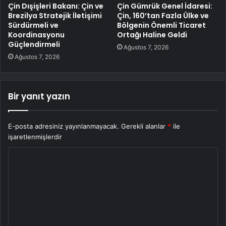
Çin Dışişleri Bakanı: Çin ve
Çin Gümrük Genel İdaresi:
Brezilya Stratejik İletişimi
Çin, 160’tan Fazla Ülke ve
Sürdürmeli ve
Bölgenin Önemli Ticaret
Koordinasyonu
Ortağı Haline Geldi
Güçlendirmeli
Ağustos 7, 2026
Ağustos 7, 2026
Bir yanıt yazın
E-posta adresiniz yayınlanmayacak.
Gerekli alanlar
*
ile
işaretlenmişlerdir
Y
o
r
u
m