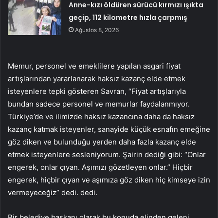
Anne-kızı öldüren sürücü kırmızı ışıkta
geçip, 112 kilometre hızla çarpmış
Ağustos 8, 2026
Memur, personel ve emeklilere yapılan asgari fiyat
artışlarından yararlanarak haksız kazanç elde etmek
isteyenlere tepki gösteren Savran, “Fiyat artışlarıyla
bundan sadece personel ve memurlar faydalanmıyor.
Türkiye’de ve ilimizde haksız kazancına daha da haksız
kazanç katmak isteyenler, sanayide küçük esnafın emeğine
göz diken ve bulunduğu yerden daha fazla kazanç elde
etmek isteyenlere sesleniyorum. Şairin dediği gibi: “Onlar
engerek, onlar çıyan. Aşımızı gözetleyen onlar.” Hiçbir
engerek, hiçbir çıyan ve aşımıza göz diken hiç kimseye izin
vermeyeceğiz” dedi. dedi.
Bir belediye başkanı olarak bu konuda elinden geleni