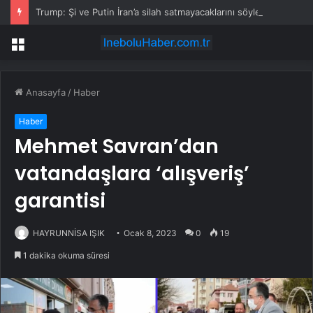
Trump: Şi ve Putin İran’a silah satmayacaklarını söyledi
Menü
Anasayfa
/
Haber
Haber
Mehmet Savran’dan
vatandaşlara ‘alışveriş’
garantisi
HAYRUNNİSA IŞIK
Ocak 8, 2023
0
19
1 dakika okuma süresi