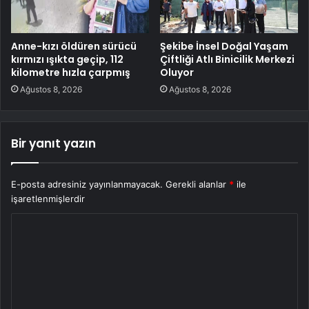
Anne-kızı öldüren sürücü
Şekibe İnsel Doğal Yaşam
kırmızı ışıkta geçip, 112
Çiftliği Atlı Binicilik Merkezi
kilometre hızla çarpmış
Oluyor
Ağustos 8, 2026
Ağustos 8, 2026
Bir yanıt yazın
E-posta adresiniz yayınlanmayacak.
Gerekli alanlar
*
ile
işaretlenmişlerdir
Y
o
r
u
m