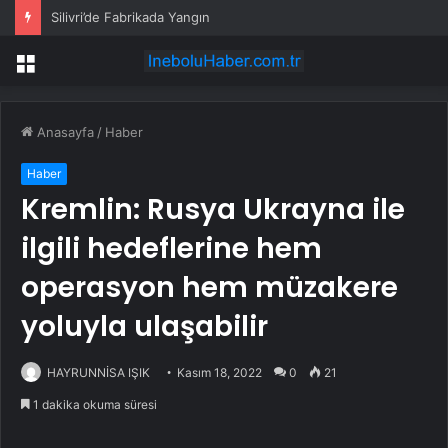
Silivri’de Fabrikada Yangın
Menü
Anasayfa
/
Haber
Haber
Kremlin: Rusya Ukrayna ile
ilgili hedeflerine hem
operasyon hem müzakere
yoluyla ulaşabilir
HAYRUNNİSA IŞIK
Kasım 18, 2022
0
21
1 dakika okuma süresi