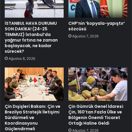
İSTANBUL HAVA DURUMU
CHP’nin ‘kopyala-yapıştır’
SON DAKİKA! (24-25
sözcüsü
TEMMUZ) İstanbul’da
Ağustos 7, 2026
yağmur fırtına ne zaman
başlayacak, ne kadar
sürecek?
Ağustos 8, 2026
Çin Dışişleri Bakanı: Çin ve
Çin Gümrük Genel İdaresi:
Brezilya Stratejik İletişimi
Çin, 160’tan Fazla Ülke ve
Sürdürmeli ve
Bölgenin Önemli Ticaret
Koordinasyonu
Ortağı Haline Geldi
Güçlendirmeli
Ağustos 7, 2026