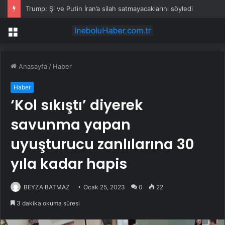
Trump: Şi ve Putin İran’a silah satmayacaklarını söyledi
Menü
Anasayfa
/
Haber
Haber
‘Kol sıkıştı’ diyerek
savunma yapan
uyuşturucu zanlılarına 30
yıla kadar hapis
BEYZA BATMAZ
Ocak 25, 2023
0
22
3 dakika okuma süresi