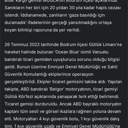
Blue’ kargo gemisi MUĞLA’nın Bodrum ilçesi açıklarında.
Sanıkların her biri için 20 yıldan 30 yıla kadar hapis cezası
istendi. İddianamede, zanlıların ‘gaza basıldığı için
duramadık’ ifadelerinin gerçeği yansıtmadığını ortaya
koyan bilirkişi raporuna da yer verildi.
26 Temmuz 2022 tarihinde Bodrum ilçesi Güllük Limanı’na
hareket halinde bulunan ‘Ocean Blue’ isimli Vanuatu
bandıralı ticari gemiden uyuşturucu sorunu olduğu bilgisi
geldi. Bunun üzerine Emniyet Genel Müdürlüğü ve Sahil
Güvenlik Komutanlığı ekiplerince operasyon
gerçekleştirildi. Ekipler ticaret gemisini takibe aldı. Yapılan
takipte, ABD bandıralı ‘Belgor’ motoryatının, ticari gemiyi
Güllük Körfezi açıklarında yanaşarak terk ettiği belirlendi.
Ticaret gemisi durduruldu. Ancak ABD bayraklı motoryatın
kaptanı tüm sesli ve görsel ikazlara rağmen yoluna devam
etti. Motoryatları 4 kıyı güvenlik botu, 1 kıyı güvenlik dalış
timi, 1 kıyı güvenlik uçağı ve Emniyet Genel Müdürlüğü’ne