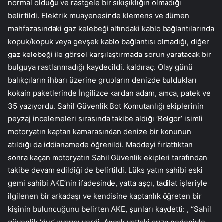
normal olduğu ve rastgele bir sıkışıklığın olmadığı
belirtildi. Elektrik muayenesinde klemens ve dümen
mahfazasındaki gaz kelebeği altındaki kablo bağlantılarında
kopuk/kopuk veya gevşek kablo bağlantısı olmadığı, diğer
gaz kelebeği ile görsel karşılaştırmada sorun yaratacak bir
bulguya rastlanmadığı kaydedildi. kaldıraç. Olay günü
balıkçıların ihbarı üzerine grupların denizde buldukları
kokain paketlerinde İngilizce kardan adam, amca, patek ve
35 yazıyordu. Sahil Güvenlik Bot Komutanlığı ekiplerinin
peyzaj incelemeleri sırasında takibe aldığı ‘Belgor’ isimli
motoryatın kaptan kamarasından denize bir konunun
atıldığı da iddianamede öğrenildi. Maddeyi fırlattıktan
sonra kaçan motoryatın Sahil Güvenlik ekipleri tarafından
takibe devam edildiği de belirtildi. Lüks yatın sahibi eski
gemi sahibi AKE’nin ifadesinde, yatta aşçı, tadilat işleriyle
ilgilenen bir arkadaşı ve kendisine kaptanlık öğreten bir
kişinin bulunduğunu belirten AKE, şunları kaydetti: , “Sahil
güvenlik ‘dur’ uyarısı verdi. Ancak yattaki arıza nedeniyle