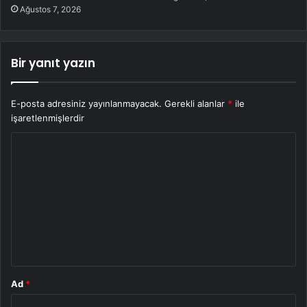
Ağustos 7, 2026
Bir yanıt yazın
E-posta adresiniz yayınlanmayacak.
Gerekli alanlar
*
ile
işaretlenmişlerdir
Y
o
r
u
m
*
Ad
*