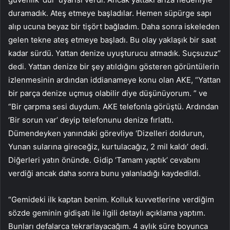
duramadık. Ateş etmeye başladılar. Hemen süpürge sapı
alıp ucuna beyaz bir tişört bağladım. Daha sonra iskeleden
gelen tekne ateş etmeye başladı. Bu olay yaklaşık bir saat
kadar sürdü. Yattan denize uyuşturucu atmadık. Suçsuzuz”
dedi. Yattan denize bir şey atıldığını gösteren görüntülerin
izlenmesinin ardından iddianameye konu olan AKE, “Yattan
bir parça denize uçmuş olabilir diye düşünüyorum. ” ve
“Bir çarpma sesi duydum. AKE telefonla görüştü. Ardından
‘Bir sorun var’ deyip telefonunu denize fırlattı.
Dümendeyken yanındaki görevliye ‘Dizelleri doldurun,
Yunan sularına gireceğiz, kurtulacağız, 2 mil kaldı’ dedi.
Diğerleri yatın önünde. Gidip ‘Tamam yaptık’ cevabını
verdiği ancak daha sonra bunu yalanladığı kaydedildi.
“Gemideki ilk kaptan benim. Kolluk kuvvetlerine verdiğim
sözde geminin gidişatı ile ilgili detaylı açıklama yaptım.
Bunları defalarca tekrarlayacağım. 4 aylık süre boyunca