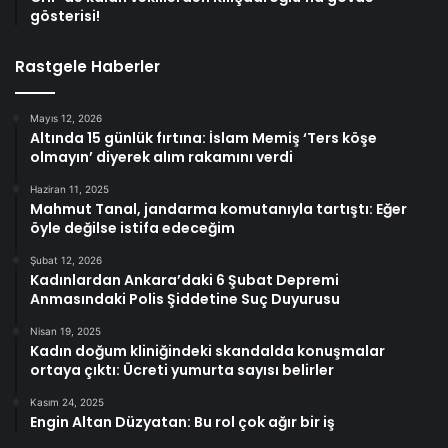
gösterisi!
Rastgele Haberler
Mayıs 12, 2026
Altında 15 günlük fırtına: İslam Memiş ‘Ters köşe
olmayın’ diyerek alım rakamını verdi
Haziran 11, 2025
Mahmut Tanal, jandarma komutanıyla tartıştı: Eğer
öyle değilse istifa edeceğim
Şubat 12, 2026
Kadınlardan Ankara’daki 6 Şubat Depremi
Anmasındaki Polis Şiddetine Suç Duyurusu
Nisan 19, 2025
Kadın doğum kliniğindeki skandalda konuşmalar
ortaya çıktı: Ücreti yumurta sayısı belirler
Kasım 24, 2025
Engin Altan Düzyatan: Bu rol çok ağır bir iş