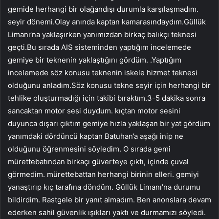
gemide herhangi bir olağandışı durumla karşılaşmadım.
seyir dönemi.Olay anında kaptan kamarasındaydım.Güllük
Limanı’na yaklaşırken yanımızdan birkaç balıkçı teknesi
geçti.Bu sırada AIS sisteminden yaptığım incelemede
gemiye bir teknenin yaklaştığını gördüm. .Yaptığım
incelemede söz konusu teknenin iskele hizmet teknesi
olduğunu anladım.Söz konusu tekne seyir için herhangi bir
tehlike oluşturmadığı için takibi bıraktım.3-5 dakika sonra
sancaktan motor sesi duydum. kıçtan motor sesini
duyunca dışarı çıktım gemiye hızla yaklaşan bir yat gördüm
yanımdaki dördüncü kaptan Batuhan’a aşağı inip ne
olduğunu öğrenmesini söyledim. O sırada gemi
mürettebatından birkaçı güverteye çıktı, içinde çuval
görmedim. mürettebattan herhangi birinin elleri. gemiyi
yanaştırıp kıç tarafına döndüm. Güllük Limanı’na durumu
bildirdim. Rastgele bir yanıt almadım. Ben anonslara devam
ederken sahil güvenlik ışıkları yaktı ve durmamızı söyledi.