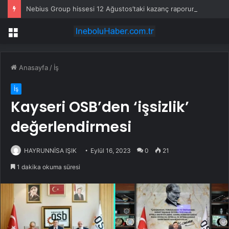
Nebius Group hissesi 12 Ağustos’taki kazanç raporunda %13 hareket edebilir
Menü
Anasayfa
/
İş
İş
Kayseri OSB’den ‘işsizlik’
değerlendirmesi
HAYRUNNİSA IŞIK
Eylül 16, 2023
0
21
1 dakika okuma süresi