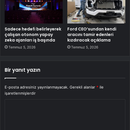
Sadece hedefi belirleyerek
Ford CEO’sundan kendi
çalışan otonom yapay
aracını tamir edenleri
zeka ajanları iş başında
kızdıracak açıklama
Temmuz 5, 2026
Temmuz 5, 2026
Bir yanıt yazın
E-posta adresiniz yayınlanmayacak.
Gerekli alanlar
*
ile
işaretlenmişlerdir
Y
o
r
u