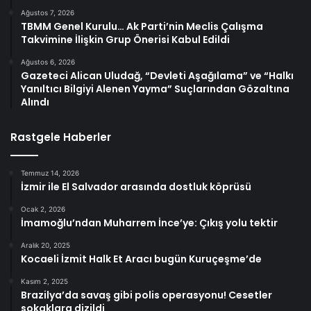
Ağustos 7, 2026
TBMM Genel Kurulu… Ak Parti’nin Meclis Çalışma
Takvimine İlişkin Grup Önerisi Kabul Edildi
Ağustos 6, 2026
Gazeteci Alican Uludağ, “Devleti Aşağılama” ve “Halkı
Yanıltıcı Bilgiyi Alenen Yayma” Suçlarından Gözaltına
Alındı
Rastgele Haberler
Temmuz 14, 2026
İzmir ile El Salvador arasında dostluk köprüsü
Ocak 2, 2026
İmamoğlu’ndan Muharrem İnce’ye: Çıkış yolu tektir
Aralık 20, 2025
Kocaeli İzmit Halk Et Aracı bugün Kuruçeşme’de
Kasım 2, 2025
Brazilya’da savaş gibi polis operasyonu! Cesetler
sokaklara dizildi