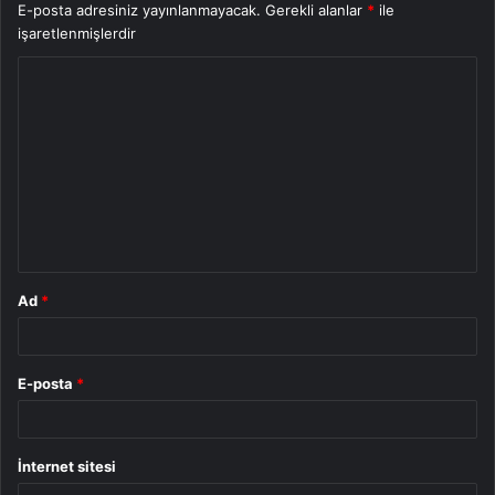
E-posta adresiniz yayınlanmayacak.
Gerekli alanlar
*
ile
işaretlenmişlerdir
Y
o
r
u
m
*
Ad
*
E-posta
*
İnternet sitesi