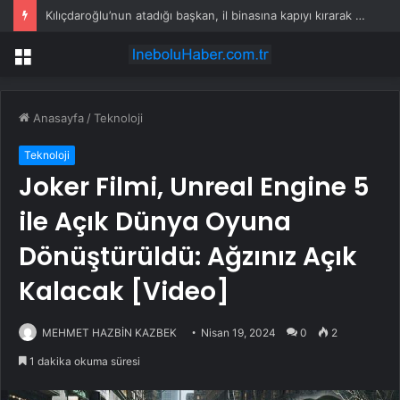
Nazilli’de Uyuşturucu Operasyonu: Bir Tutuklama
Menü
Anasayfa
/
Teknoloji
Teknoloji
Joker Filmi, Unreal Engine 5
ile Açık Dünya Oyuna
Dönüştürüldü: Ağzınız Açık
Kalacak [Video]
MEHMET HAZBİN KAZBEK
Nisan 19, 2024
0
2
1 dakika okuma süresi