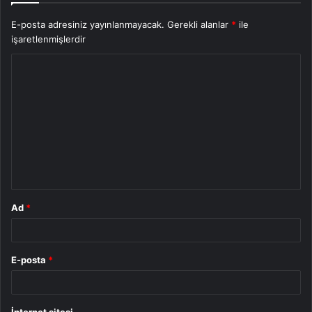
E-posta adresiniz yayınlanmayacak.
Gerekli alanlar
*
ile
işaretlenmişlerdir
Y
o
r
u
m
*
Ad
*
E-posta
*
İnternet sitesi