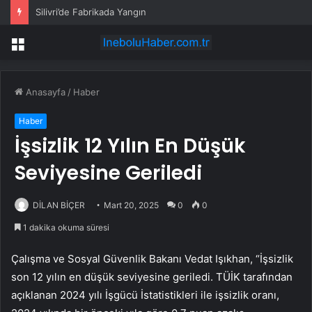
Silivri’de Fabrikada Yangın
Menü
Anasayfa
/
Haber
Haber
İşsizlik 12 Yılın En Düşük
Seviyesine Geriledi
DİLAN BİÇER
Mart 20, 2025
0
0
1 dakika okuma süresi
Çalışma ve Sosyal Güvenlik Bakanı Vedat Işıkhan, “İşsizlik
son 12 yılın en düşük seviyesine geriledi. TÜİK tarafından
açıklanan 2024 yılı İşgücü İstatistikleri ile işsizlik oranı,