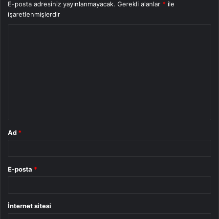
E-posta adresiniz yayınlanmayacak.
Gerekli alanlar
*
ile
işaretlenmişlerdir
Y
o
r
u
m
*
Ad
*
E-posta
*
İnternet sitesi