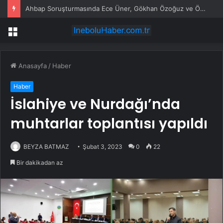
Ahbap Soruşturmasında Ece Üner, Gökhan Özoğuz ve Öykü Serter Tanık Olarak İfade Vermek Üzere Adliyeye Geldi
Menü
Anasayfa
/
Haber
Haber
İslahiye ve Nurdağı’nda
muhtarlar toplantısı yapıldı
BEYZA BATMAZ
Şubat 3, 2023
0
22
Bir dakikadan az