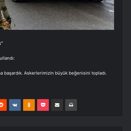
k”
ullandı:
a başardık. Askerlerimizin büyük beğenisini topladı.
erest
Reddit
VKontakte
Odnoklassniki
Pocket
E-Posta ile paylaş
Yazdır