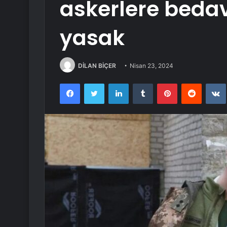
askerlere bedava
yasak
DİLAN BİÇER
Nisan 23, 2024
Facebook
Twitter
LinkedIn
Tumblr
Pinterest
Reddit