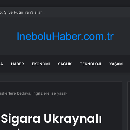
: Şi ve Putin İran’a silah satmayacaklarını söyledi
FA
HABER
EKONOMI
SAĞLIK
TEKNOLOJI
YAŞAM
 askerlere bedava, İngilizlere ise yasak
: Sigara Ukraynalı