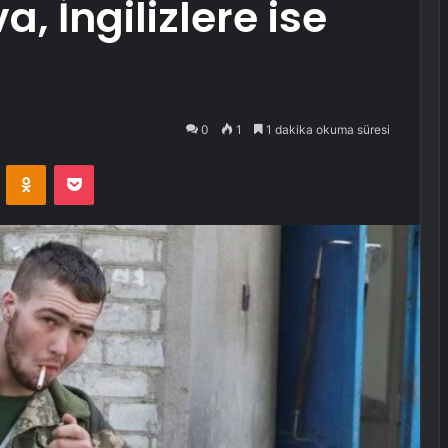
, İngilizlere ise
0
1
1 dakika okuma süresi
VKontakte
Odnoklassniki
Pocket