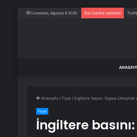
Trump
Cumartesi, Ağustos 8 2026
Son Dakika Haberleri
ANASAY
Anasayfa
/
Fiyat
/
İngiltere basını: Sigara Ukraynalı
Fiyat
İngiltere basını