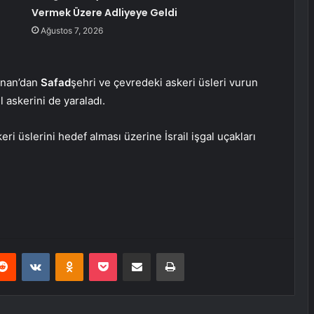
Vermek Üzere Adliyeye Geldi
Ağustos 7, 2026
übnan’dan
Safad
şehri ve çevredeki askeri üsleri vurun
il askerini de yaraladı.
keri üslerini hedef alması üzerine İsrail işgal uçakları
erest
Reddit
VKontakte
Odnoklassniki
Pocket
E-Posta ile paylaş
Yazdır