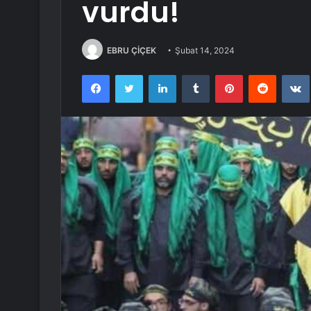
vurdu!
EBRU ÇİÇEK
Şubat 14, 2024
Facebook
Twitter
LinkedIn
Tumblr
Pinterest
Reddit