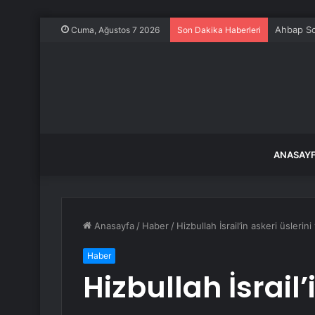
Ahbap So
Cuma, Ağustos 7 2026
Son Dakika Haberleri
ANASAY
Anasayfa
/
Haber
/
Hizbullah İsrail’in askeri üslerini
Haber
Hizbullah İsrail’