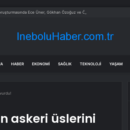
ruşturmasında Ece Üner, Gökhan Özoğuz ve Öykü Serter Tanık Olarak İ
FA
HABER
EKONOMI
SAĞLIK
TEKNOLOJI
YAŞAM
 vurdu!
in askeri üslerini