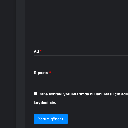
o
r
u
m
*
Ad
*
E-posta
*
Daha sonraki yorumlarımda kullanılması için adı
kaydedilsin.