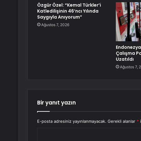
Özgür Özel: “Kemal Türkler’i
Katledilişinin 46’ncı Yılında
Saygıyla Anıyorum”
Ağustos 7, 2026
Endonezya
Çalışma Pol
Uzatıldı
Ağustos 7, 
Bir yanıt yazın
E-posta adresiniz yayınlanmayacak.
Gerekli alanlar
*
i
Y