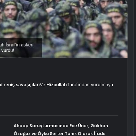
i direniş savaşçıları
Ve
Hizbullah
Tarafından vurulmaya
Ahbap Soruşturmasında Ece Üner, Gökhan
Özoğuz ve Öykü Serter Tanık Olarak İfade