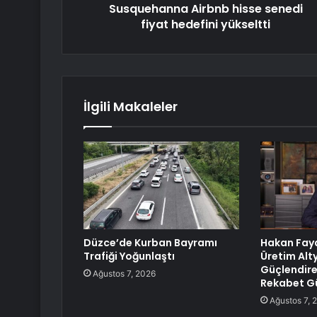
Susquehanna Airbnb hisse senedi
fiyat hedefini yükseltti
İlgili Makaleler
Düzce’de Kurban Bayramı
Hakan Fayd
Trafiği Yoğunlaştı
Üretim Alt
Güçlendire
Ağustos 7, 2026
Rekabet Gü
Ağustos 7, 