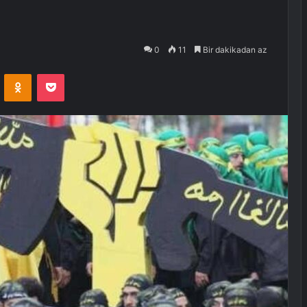
0
11
Bir dakikadan az
VKontakte
Odnoklassniki
Pocket