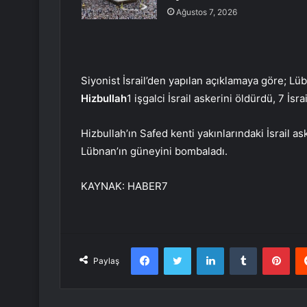
Ağustos 7, 2026
Siyonist İsrail’den yapılan açıklamaya göre; L
Hizbullah
1 işgalci İsrail askerini öldürdü, 7 İsra
Hizbullah’ın Safed kenti yakınlarındaki İsrail as
Lübnan’ın güneyini bombaladı.
KAYNAK:
HABER7
Facebook
Twitter
LinkedIn
Tumblr
Pint
Paylaş