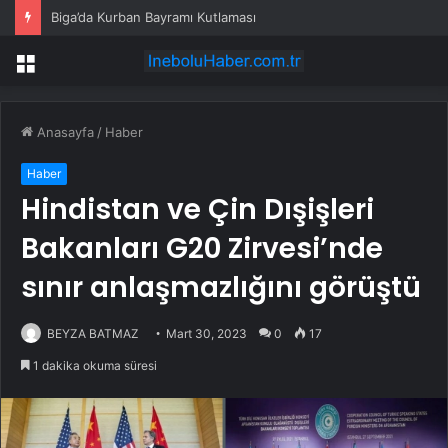
Biga’da Kurban Bayramı Kutlaması
Menü
Anasayfa
/
Haber
Haber
Hindistan ve Çin Dışişleri
Bakanları G20 Zirvesi’nde
sınır anlaşmazlığını görüştü
BEYZA BATMAZ
Mart 30, 2023
0
17
1 dakika okuma süresi