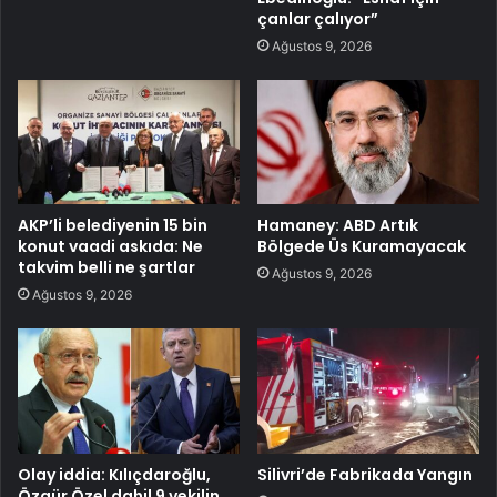
çanlar çalıyor”
Ağustos 9, 2026
AKP’li belediyenin 15 bin
Hamaney: ABD Artık
konut vaadi askıda: Ne
Bölgede Üs Kuramayacak
takvim belli ne şartlar
Ağustos 9, 2026
Ağustos 9, 2026
Olay iddia: Kılıçdaroğlu,
Silivri’de Fabrikada Yangın
Özgür Özel dahil 9 vekilin