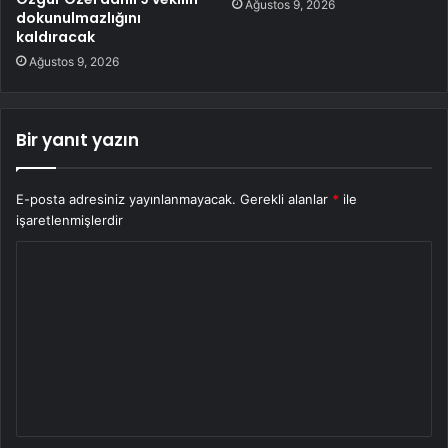
Ağustos 9, 2026
dokunulmazlığını
kaldıracak
Ağustos 9, 2026
Bir yanıt yazın
E-posta adresiniz yayınlanmayacak.
Gerekli alanlar
*
ile
işaretlenmişlerdir
Y
o
r
u
m
*