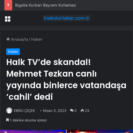
Biga’da Kurban Bayramı Kutlaması
Menü
Anasayfa
/
Haber
Haber
Halk TV’de skandal!
Mehmet Tezkan canlı
yayında binlerce vatandaşa
‘cahil’ dedi
EBRU ÇİÇEK
Nisan 3, 2023
0
23
1 dakika okuma süresi