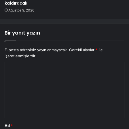
kaldıracak
Ağustos 9, 2026
Bir yanıt yazın
E-posta adresiniz yayınlanmayacak.
Gerekli alanlar
*
ile
işaretlenmişlerdir
Y
o
r
u
m
*
Ad
*