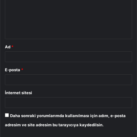
r
u
m
*
Ad
*
E-posta
*
İnternet sitesi
Daha sonraki yorumlarımda kullanılması için adım, e-posta
adresim ve site adresim bu tarayıcıya kaydedilsin.