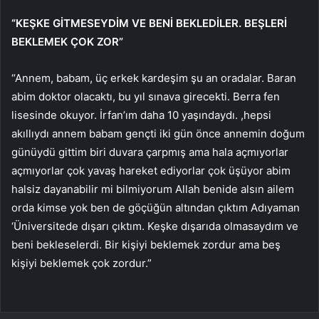
“KEŞKE GİTMESEYDİM VE BENİ BEKLEDİLER. BEŞLERİ
BEKLEMEK ÇOK ZOR”
“Annem, babam, üç erkek kardeşim şu an oradalar. Baran
abim doktor olacaktı, bu yıl sınava girecekti. Berra fen
lisesinde okuyor. İrfan’ım daha 10 yaşındaydı. ,hepsi
akıllıydı annem babam gençti iki gün önce annemin doğum
günüydü gittim biri duvara çarpmış ama hala açmıyorlar
açmıyorlar çok yavaş hareket ediyorlar çok üşüyor abim
halsiz dayanabilir mi bilmiyorum Allah benide alsın ailem
orda kimse yok ben de göçüğün altından çıktım Adıyaman
‘Üniversitede dışarı çıktım. Keşke dışarıda olmasaydım ve
beni bekleselerdi. Bir kişiyi beklemek zordur ama beş
kişiyi beklemek çok zordur.”