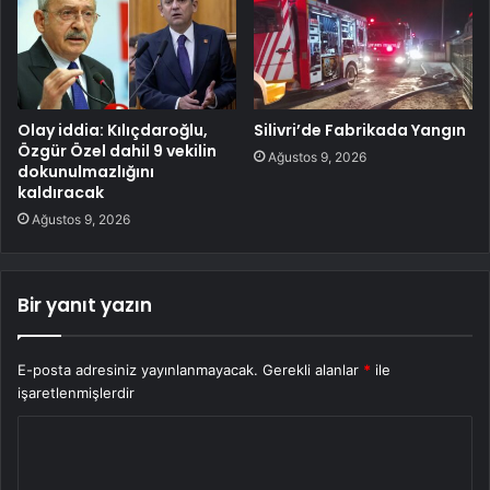
Olay iddia: Kılıçdaroğlu,
Silivri’de Fabrikada Yangın
Özgür Özel dahil 9 vekilin
Ağustos 9, 2026
dokunulmazlığını
kaldıracak
Ağustos 9, 2026
Bir yanıt yazın
E-posta adresiniz yayınlanmayacak.
Gerekli alanlar
*
ile
işaretlenmişlerdir
Y
o