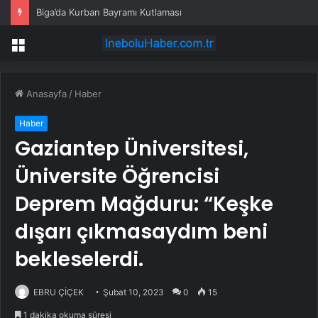
Biga’da Kurban Bayramı Kutlaması
Menü
Anasayfa
/
Haber
Haber
Gaziantep Üniversitesi,
Üniversite Öğrencisi
Deprem Mağduru: “Keşke
dışarı çıkmasaydım beni
bekleselerdi.
EBRU ÇİÇEK
Şubat 10, 2023
0
15
1 dakika okuma süresi