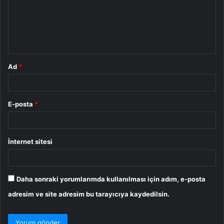
u
m
*
Ad
*
E-posta
*
İnternet sitesi
Daha sonraki yorumlarımda kullanılması için adım, e-posta
adresim ve site adresim bu tarayıcıya kaydedilsin.