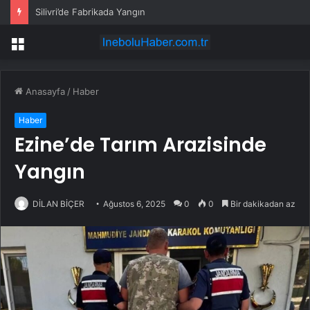
Silivri’de Fabrikada Yangın
Menü
Anasayfa
/
Haber
Haber
Ezine’de Tarım Arazisinde
Yangın
DİLAN BİÇER
Ağustos 6, 2025
0
0
Bir dakikadan az