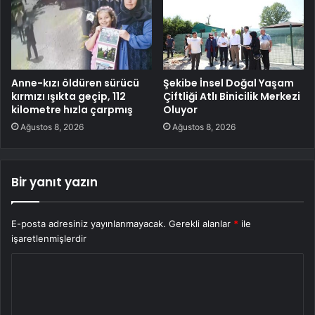
Anne-kızı öldüren sürücü
Şekibe İnsel Doğal Yaşam
kırmızı ışıkta geçip, 112
Çiftliği Atlı Binicilik Merkezi
kilometre hızla çarpmış
Oluyor
Ağustos 8, 2026
Ağustos 8, 2026
Bir yanıt yazın
E-posta adresiniz yayınlanmayacak.
Gerekli alanlar
*
ile
işaretlenmişlerdir
Y
o
r