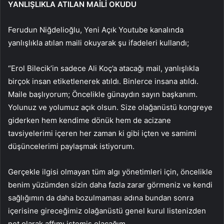
YANLIŞLIKLA ATILAN MAİLİ OKUDU
Ferudun Niğdelioğlu, Yeni Açık Youtube kanalında
yanlışlıkla atılan maili okuyarak şu ifadeleri kullandı;
“Erol Bilecik’in sadece Ali Koç’a atacağı mail, yanlışlıkla
birçok insan etiketlenerek atıldı. Binlerce insana atıldı.
Maile başlıyorum; Öncelikle günaydın sayın başkanım.
Yolunuz ve yolumuz açık olsun. Size olağanüstü kongreye
giderken hem kendime dönük hem de acizane
tavsiyelerimi içeren her zaman ki gibi içten ve samimi
düşüncelerimi paylaşmak istiyorum.
Gerçekle ilgisi olmayan tüm algı yönetimleri için, öncelikle
benim yüzümden sizin daha fazla zarar görmeniz ve kendi
sağlığımın da daha bozulmaması adına bundan sonra
içerisine gireceğimiz olağanüstü genel kurul listenizden
net olarak affımı istemiş olacağım.