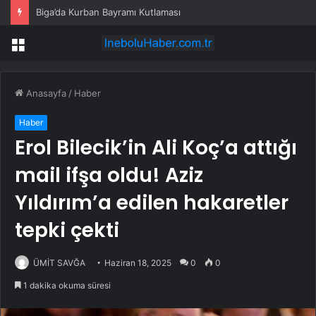
Biga’da Kurban Bayramı Kutlaması
Menü
Anasayfa
/
Haber
Haber
Erol Bilecik’in Ali Koç’a attığı
mail ifşa oldu! Aziz
Yıldırım’a edilen hakaretler
tepki çekti
ÜMİT SAVĞA
Haziran 18, 2025
0
0
1 dakika okuma süresi