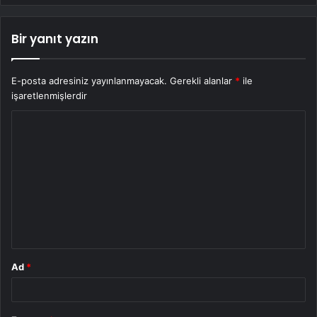
Bir yanıt yazın
E-posta adresiniz yayınlanmayacak.
Gerekli alanlar
*
ile
işaretlenmişlerdir
Y
o
r
u
m
*
Ad
*