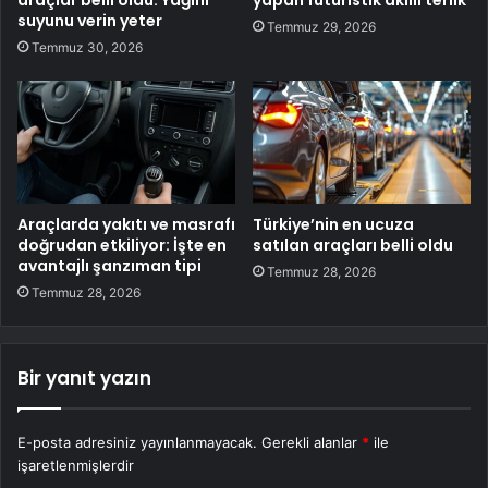
araçlar belli oldu: Yağını
yapan fütüristik akıllı terlik
suyunu verin yeter
Temmuz 29, 2026
Temmuz 30, 2026
Araçlarda yakıtı ve masrafı
Türkiye’nin en ucuza
doğrudan etkiliyor: İşte en
satılan araçları belli oldu
avantajlı şanzıman tipi
Temmuz 28, 2026
Temmuz 28, 2026
Bir yanıt yazın
E-posta adresiniz yayınlanmayacak.
Gerekli alanlar
*
ile
işaretlenmişlerdir