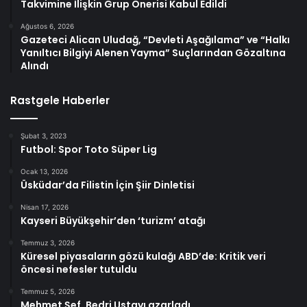
Takvimine İlişkin Grup Önerisi Kabul Edildi
Ağustos 6, 2026
Gazeteci Alican Uludağ, “Devleti Aşağılama” ve “Halkı
Yanıltıcı Bilgiyi Alenen Yayma” Suçlarından Gözaltına
Alındı
Rastgele Haberler
Şubat 3, 2023
Futbol: Spor Toto Süper Lig
Ocak 13, 2026
Üsküdar’da Filistin İçin Şiir Dinletisi
Nisan 17, 2026
Kayseri Büyükşehir’den ‘turizm’ atağı
Temmuz 3, 2026
Küresel piyasaların gözü kulağı ABD’de: Kritik veri
öncesi nefesler tutuldu
Temmuz 5, 2026
Mehmet Şef, Bedri Ustayı azarladı