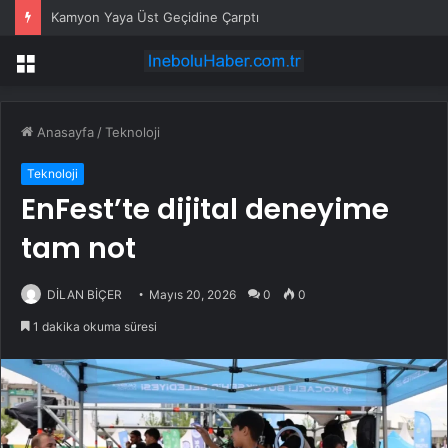
Yaz meyvesinin kilosu 300 liraya fırladı, emekli isyan etti
Menü
Anasayfa
/
Teknoloji
Teknoloji
EnFest’te dijital deneyime
tam not
DİLAN BİÇER
Mayıs 20, 2026
0
0
1 dakika okuma süresi