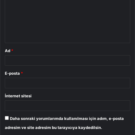
r
u
m
*
Ad
*
E-posta
*
İnternet sitesi
Daha sonraki yorumlarımda kullanılması için adım, e-posta
adresim ve site adresim bu tarayıcıya kaydedilsin.