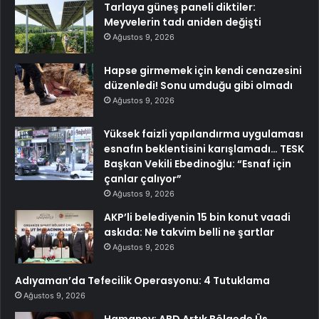
Tarlaya güneş paneli diktiler:
Meyvelerin tadı aniden değişti
Ağustos 9, 2026
Hapse girmemek için kendi cenazesini
düzenledi! Sonu umduğu gibi olmadı
Ağustos 9, 2026
Yüksek faizli yapılandırma uygulaması
esnafın beklentisini karışlamadı… TESK
Başkan Vekili Ebedinoğlu: “Esnaf için
çanlar çalıyor”
Ağustos 9, 2026
AKP’li belediyenin 15 bin konut vaadi
askıda: Ne takvim belli ne şartlar
Ağustos 9, 2026
Adıyaman’da Tefecilik Operasyonu: 4 Tutuklama
Ağustos 9, 2026
Hamaney: ABD Artık Bölgede Üs