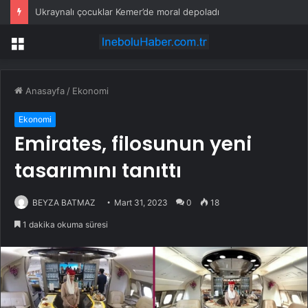
Ukraynalı çocuklar Kemer’de moral depoladı
Menü
Anasayfa
/
Ekonomi
Ekonomi
Emirates, filosunun yeni
tasarımını tanıttı
BEYZA BATMAZ
Mart 31, 2023
0
18
1 dakika okuma süresi