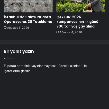
İstanbul’da Sahte Pırlanta
ÇAYKUR: 2026
Operasyonu: 38 Tutuklama
kampanyasının ilk günü
900 ton yaş çay alındı
Ağustos 5, 2026
Ağustos 4, 2026
Bir yanıt yazın
E-posta adresiniz yayınlanmayacak.
Gerekli alanlar
*
ile
işaretlenmişlerdir
Y
o
r
u
m