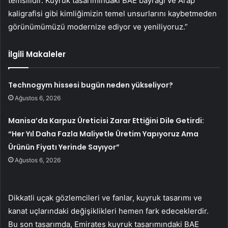
temsilidir. Kuyruk tasarımındaki BAE bayrağı ve Arap
kaligrafisi gibi kimliğimizin temel unsurlarını kaybetmeden
görünümümüzü modernize ediyor ve yeniliyoruz.”
İlgili Makaleler
Technogym hissesi bugün neden yükseliyor?
Ağustos 6, 2026
Manisa’da Karpuz Üreticisi Zarar Ettiğini Dile Getirdi:
“Her Yıl Daha Fazla Maliyetle Üretim Yapıyoruz Ama
Ürünün Fiyatı Yerinde Sayıyor”
Ağustos 6, 2026
Dikkatli uçak gözlemcileri ve fanlar, kuyruk tasarımı ve
kanat uçlarındaki değişiklikleri hemen fark edeceklerdir.
Bu son tasarımda, Emirates kuyruk tasarımındaki BAE