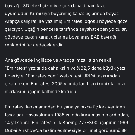
bayrağı, 3D efekt çizimiyle çok daha dinamik ve
uyumludur. Kırmızıya boyanmış kanat uçlarında beyaz
Arapça kaligrafi ile yazılmış Emirates logosu böylece göze
çarpıyor. Uçağın pencere tarafında seyahat eden yolcular,
gövdeye bakan kanat uçlarına boyanmış BAE bayrağı
renklerini fark edeceklerdir.
Ana gövdede İngilizce ve Arapça imzalı altın renkli
“Emirates” yazısı da daha kalın ve %32,5 daha büyük yazı
tipleriyle. “Emirates.com” web sitesi URL’si tasarımdan
çıkarılırken, Emirates, 2005 yılında tanıtılan ikonik kırmızı
markasını uçağın kalbinde korudu.
Emirates, lansmanından bu yana yalnızca üç kez yeniden
tasarladı. Havayolunun 1985 yılında kurulmasının ardından,
14 yıl sonra, Emirates’in ilk Boeing 777-300 uçağının 1999
Dubai Airshow’da teslim edilmesiyle orijinal görünümü ilk