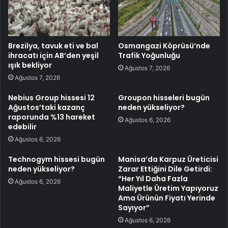
Brezilya, tavuk eti ve bal
Osmangazi Köprüsü’nde
ihracatı için AB’den yeşil
Trafik Yoğunluğu
ışık bekliyor
Ağustos 7, 2026
Ağustos 7, 2026
Nebius Group hissesi 12
Groupon hisseleri bugün
Ağustos’taki kazanç
neden yükseliyor?
raporunda %13 hareket
Ağustos 6, 2026
edebilir
Ağustos 6, 2026
Technogym hissesi bugün
Manisa’da Karpuz Üreticisi
neden yükseliyor?
Zarar Ettiğini Dile Getirdi:
“Her Yıl Daha Fazla
Ağustos 6, 2026
Maliyetle Üretim Yapıyoruz
Ama Ürünün Fiyatı Yerinde
Sayıyor”
Ağustos 6, 2026