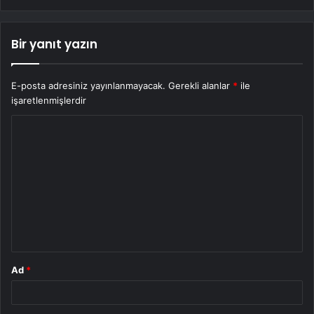
Bir yanıt yazın
E-posta adresiniz yayınlanmayacak.
Gerekli alanlar
*
ile
işaretlenmişlerdir
Y
o
r
u
m
*
Ad
*