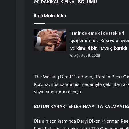
90 DAKİKALIK FİNAL BÖLÜMÜ
İlgili Makaleler
İzmir’de emekli destekleri
güçlendirildi… Kira ve alışver
yardımı 4 bin TL’ye çıkarıldı
Ağustos 6, 2026
The Walking Dead 11. dönem, “Rest in Peace” i
Koronavirüs pandemisi nedeniyle çekimleri aksa
yayınlama kararı almıştı.
BÜTÜN KARAKTERLER HAYATTA KALMAYI 
Dizinin son kısmında Daryl Dixon (Norman Ree
hayatta kalan son bireylerin The Commonwealt