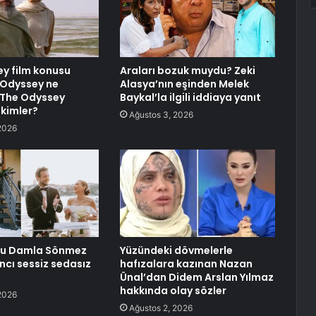
y film konusu
Araları bozuk muydu? Zeki
 Odyssey ne
Alasya’nın eşinden Melek
 The Odyssey
Baykal’la ilgili iddiaya yanıt
 kimler?
Ağustos 3, 2026
2026
cu Damla Sönmez
Yüzündeki dövmelerle
ıncı sessiz sedasız
hafızalara kazınan Nazan
Ünal’dan Didem Arslan Yılmaz
hakkında olay sözler
2026
Ağustos 2, 2026