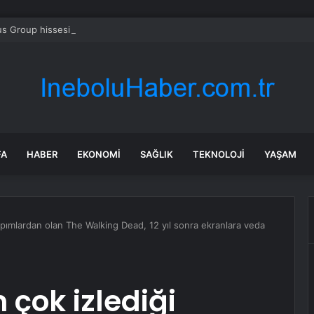
s Group hissesi 12 Ağustos’taki kazanç raporunda %13 hareket edebilir
FA
HABER
EKONOMI
SAĞLIK
TEKNOLOJI
YAŞAM
yapımlardan olan The Walking Dead, 12 yıl sonra ekranlara veda
 çok izlediği