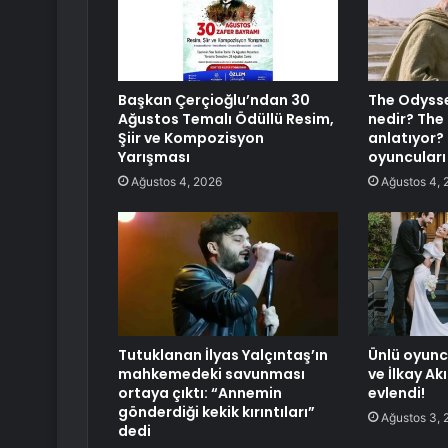
Başkan Çerçioğlu’ndan 30
The Odysse
Ağustos Temalı Ödüllü Resim,
nedir? The
Şiir ve Kompozisyon
anlatıyor?
Yarışması
oyuncuları
Ağustos 4, 2026
Ağustos 4, 
Tutuklanan İlyas Yalçıntaş’ın
Ünlü oyun
mahkemedeki savunması
ve İlkay Ak
ortaya çıktı: “Annemin
evlendi!
gönderdiği kekik kırıntıları”
Ağustos 3, 
dedi