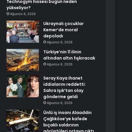
Technogym hissesi bugün neden
yükseliyor?
Ağustos 6, 2026
Ukraynalı çocuklar
Kemer’de moral
depoladı
Ağustos 6, 2026
Türkiye’nin 11 ilinin
altından altın fışkıracak
Ağustos 6, 2026
Seray Kaya ihanet
iddialarını reddetti:
Sahra Işık’tan olay
gönderme geldi
Ağustos 6, 2026
Ünlü iş insanı Alaaddin
Çağlıköse’ye kafede
bıçaklı saldırının
görüntüleri ortaya çıktı