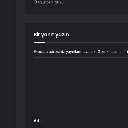
Ağustos 3, 2026
Bir yanıt yazın
E-posta adresiniz yayınlanmayacak.
Gerekli alanlar
*
i
Y
o
r
u
m
*
Ad
*