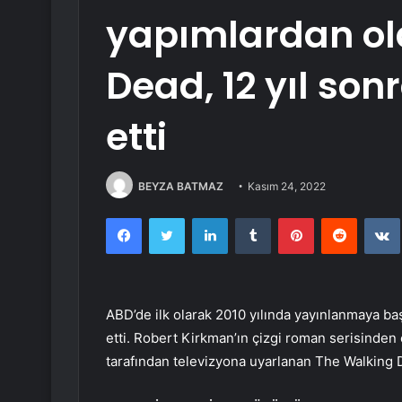
yapımlardan ol
Dead, 12 yıl so
etti
BEYZA BATMAZ
Kasım 24, 2022
Facebook
Twitter
LinkedIn
Tumblr
Pinterest
Reddit
ABD’de ilk olarak 2010 yılında yayınlanmaya b
etti. Robert Kirkman’ın çizgi roman serisinden
tarafından televizyona uyarlanan The Walking De