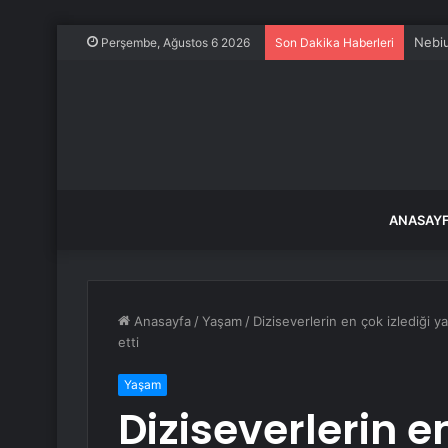
Nebiu
Perşembe, Ağustos 6 2026
Son Dakika Haberleri
ANASAY
Anasayfa
/
Yaşam
/
Diziseverlerin en çok izlediği 
etti
Yaşam
Diziseverlerin en