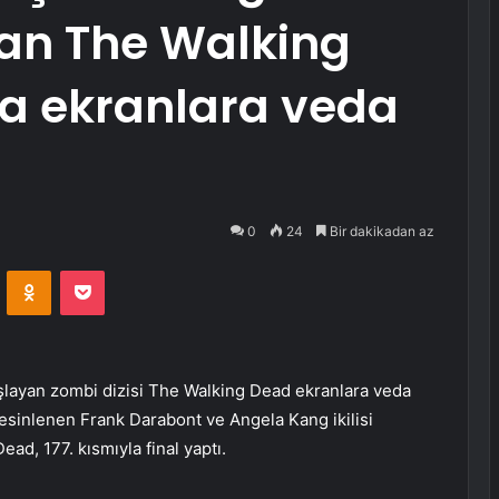
an The Walking
nra ekranlara veda
0
24
Bir dakikadan az
VKontakte
Odnoklassniki
Pocket
aşlayan zombi dizisi The Walking Dead ekranlara veda
 esinlenen Frank Darabont ve Angela Kang ikilisi
ad, 177. kısmıyla final yaptı.