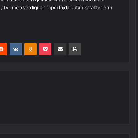
 Tv Line’a verdiği bir röportajda bütün karakterlerin
erest
Reddit
VKontakte
Odnoklassniki
Pocket
E-Posta ile paylaş
Yazdır