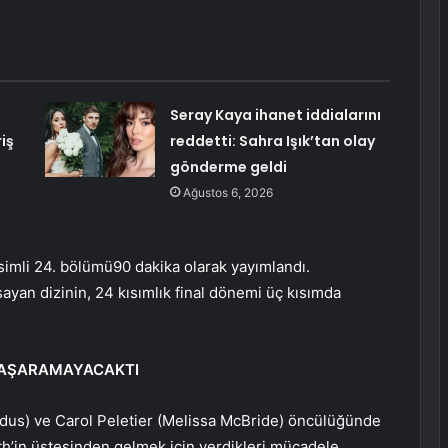
Seray Kaya ihanet iddialarını
iş
reddetti: Sahra Işık’tan olay
gönderme geldi
Ağustos 6, 2026
simli 24. bölümü90 dakika olarak yayımlandı.
yan dizinin, 24 kısımlık final dönemi üç kısımda
BAŞARAMAYACAKTI
dus) ve Carol Peletier (Melissa McBride) öncülüğünde
h’in üstesinden gelmek için verdikleri mücadele