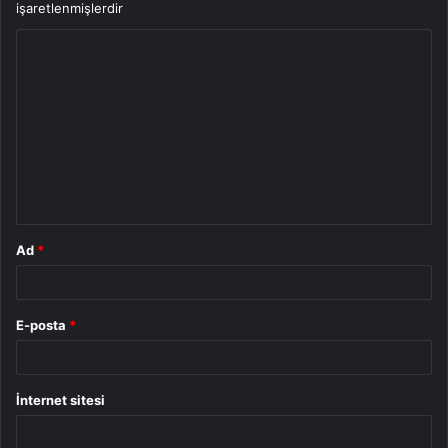
işaretlenmişlerdir
Y
o
r
u
m
*
Ad
*
E-posta
*
İnternet sitesi