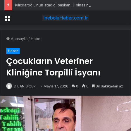
Kılıçdaroğlu’nun atadığı başkan, il binasına kapıyı kırarak girdi
Menü
Anasayfa
/
Haber
Haber
Çocukların Veteriner
Kliniğine Torpilli İsyanı
DİLAN BİÇER
Mayıs 17, 2026
0
0
Bir dakikadan az