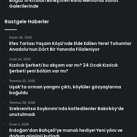
Boğaz’ın Kıtaları Birleştiren Ruhu Memorial Sanat
Galerilerinde
Rastgele Haberler
Kasım 30, 2025
Efes Tarlası Yaşam Köyü’nde Elde Edilen Yerel Tohumlar
Anadolu’nun Dört Bir Yanında Filizleniyor
Ocak 24, 2025
Kızılcık Şerbeti bu akşam var mı? 24 Ocak Kızılcık
Şerbeti yeni bölüm var mı?
Temmuz 22, 2025
Uşak’ta orman yangını çıktı, köylüler gözyaşlarına
boğuldu
Temmuz 26, 2026
Srebrenitsa Soykırımı’nda katledilenler Bakırköy’de
unutulmadı
Ocak 2, 2026
Erdoğan’dan Bahçeli’ye manalı hediye! Yeni yılını ve
doğum gününü kutladı