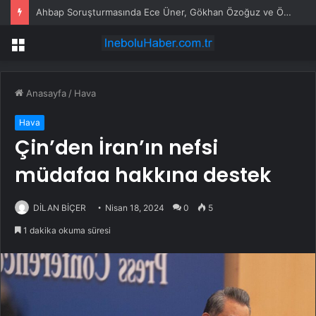
Ahbap Soruşturmasında Ece Üner, Gökhan Özoğuz ve Öykü Serter Tanık Olarak İfade Vermek Üzere Adliyeye Geldi
Menü
Anasayfa
/
Hava
Hava
Çin’den İran’ın nefsi
müdafaa hakkına destek
DİLAN BİÇER
Nisan 18, 2024
0
5
1 dakika okuma süresi