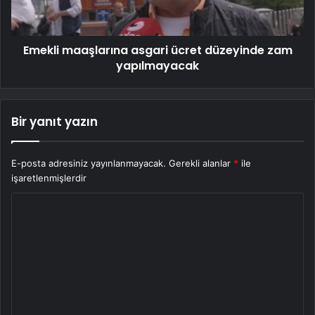
Emekli maaşlarına asgari ücret düzeyinde zam
yapılmayacak
Bir yanıt yazın
E-posta adresiniz yayınlanmayacak.
Gerekli alanlar
*
ile
işaretlenmişlerdir
Y
o
r
u
m
*