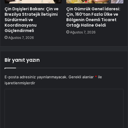
Çin Dışişleri Bakanı: Çin ve
Çin Gümrük Genel İdaresi:
Brezilya Stratejik İletişimi
Çin, 160’tan Fazla Ülke ve
Sürdürmeli ve
Bölgenin Önemli Ticaret
Koordinasyonu
Ortağı Haline Geldi
Güçlendirmeli
Ağustos 7, 2026
Ağustos 7, 2026
Bir yanıt yazın
E-posta adresiniz yayınlanmayacak.
Gerekli alanlar
*
ile
işaretlenmişlerdir
Y
o
r
u
m