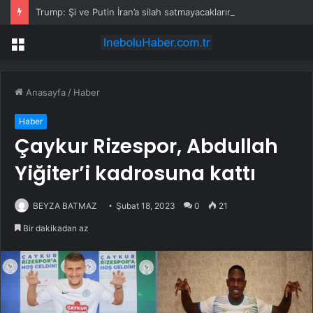
Trump: Şi ve Putin İran’a silah satmayacaklarını söyledi
Menü
Anasayfa
/
Haber
Haber
Çaykur Rizespor, Abdullah
Yiğiter’i kadrosuna kattı
BEYZA BATMAZ
Şubat 18, 2023
0
21
Bir dakikadan az