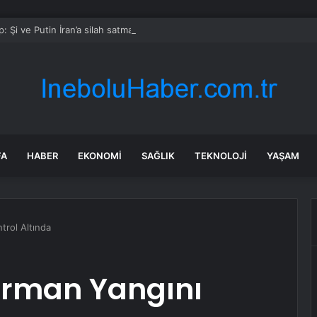
: Şi ve Putin İran’a silah satmayacaklarını söyledi
FA
HABER
EKONOMI
SAĞLIK
TEKNOLOJI
YAŞAM
trol Altında
Orman Yangını