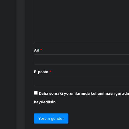
r
u
m
*
Ad
*
E-posta
*
Daha sonraki yorumlarımda kullanılması için adı
kaydedilsin.