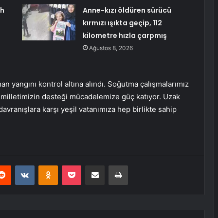
ah
Anne-kızı öldüren sürücü
kırmızı ışıkta geçip, 112
kilometre hızla çarpmış
Ağustos 8, 2026
n yangını kontrol altına alındı. Soğutma çalışmalarımız
 milletimizin desteği mücadelemize güç katıyor. Uzak
vranışlara karşı yeşil vatanımıza hep birlikte sahip
erest
Reddit
VKontakte
Odnoklassniki
Pocket
E-Posta ile paylaş
Yazdır