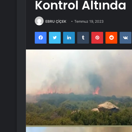
Kontrol Altında
EBRU ÇİÇEK
Temmuz 19, 2023
Facebook
Twitter
LinkedIn
Tumblr
Pinterest
Reddit