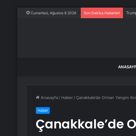
Trump
Cumartesi, Ağustos 8 2026
Son Dakika Haberleri
ANASAY
Anasayfa
/
Haber
/
Çanakkale’de Orman Yangını Kon
Haber
Çanakkale’de 