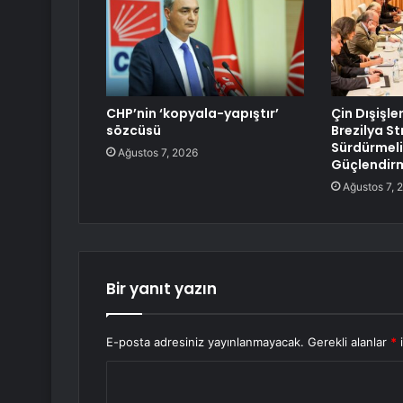
CHP’nin ‘kopyala-yapıştır’
Çin Dışişle
sözcüsü
Brezilya Str
Sürdürmeli
Ağustos 7, 2026
Güçlendirm
Ağustos 7, 
Bir yanıt yazın
E-posta adresiniz yayınlanmayacak.
Gerekli alanlar
*
i
Y
o