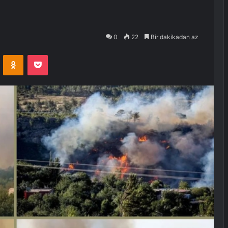
0
22
Bir dakikadan az
VKontakte
Odnoklassniki
Pocket