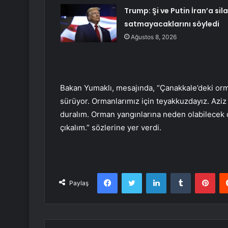
Trump: Şi ve Putin İran’a sil
satmayacaklarını söyledi
Ağustos 8, 2026
Bakan Yumaklı, mesajında, “Çanakkale’deki orma
sürüyor. Ormanlarımız için teyakkuzdayız. Aziz
duralım. Orman yangınlarına neden olabilecek da
çıkalım.” sözlerine yer verdi.
Facebook
Twitter
LinkedIn
Tumblr
Pint
Paylaş