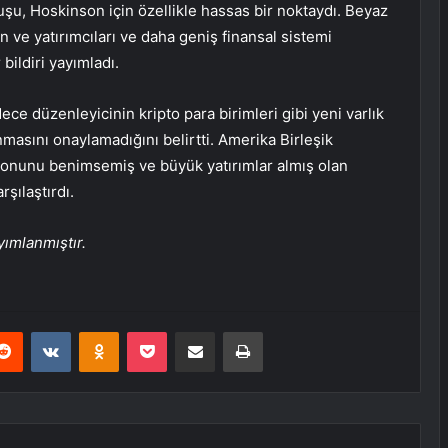
şu, Hoskinson için özellikle hassas bir noktaydı. Beyaz
 ve yatırımcıları ve daha geniş finansal sistemi
bildiri yayımladı.
ce düzenleyicinin kripto para birimleri gibi yeni varlık
anmasını onaylamadığını belirtti. Amerika Birleşik
syonunu benimsemiş ve büyük yatırımlar almış olan
rşılaştırdı.
ımlanmıştır.
erest
Reddit
VKontakte
Odnoklassniki
Pocket
E-Posta ile paylaş
Yazdır