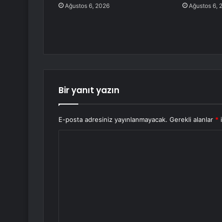
Ağustos 6, 2026
Ağustos 6, 
Bir yanıt yazın
E-posta adresiniz yayınlanmayacak.
Gerekli alanlar
*
i
Y
o
r
u
m
*