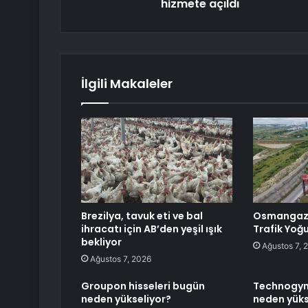
hizmete açıldı
İlgili Makaleler
Brezilya, tavuk eti ve bal
Osmangazi
ihracatı için AB’den yeşil ışık
Trafik Yoğ
bekliyor
Ağustos 7, 
Ağustos 7, 2026
Groupon hisseleri bugün
Technogym
neden yükseliyor?
neden yüks