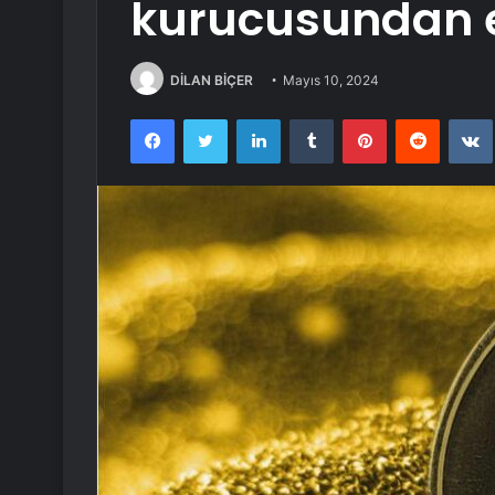
kurucusundan el
DİLAN BİÇER
Mayıs 10, 2024
Facebook
Twitter
LinkedIn
Tumblr
Pinterest
Reddit