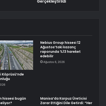
Gerçekleştirildi
Nebius Group hissesi 12
Ağustos’taki kazanç
raporunda %13 hareket
edebilir
Ağustos 6, 2026
 Köprüsü’nde
unluğu
2026
 hissesi bugün
Manisa’da Karpuz Üreticisi
eliyor?
Zarar Ettiğini Dile Getirdi: “Her