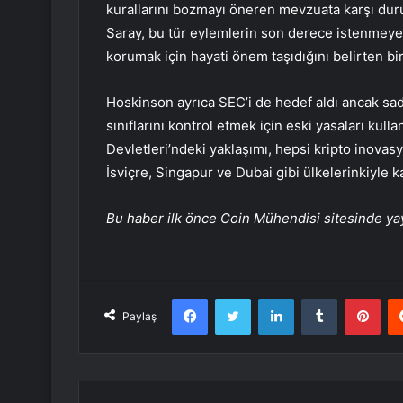
kurallarını bozmayı öneren mevzuata karşı duru
Saray, bu tür eylemlerin son derece istenmeyen
korumak için hayati önem taşıdığını belirten bir 
Hoskinson ayrıca SEC’i de hedef aldı ancak sade
sınıflarını kontrol etmek için eski yasaları kull
Devletleri’ndeki yaklaşımı, hepsi kripto inova
İsviçre, Singapur ve Dubai gibi ülkelerinkiyle ka
Bu haber ilk önce Coin Mühendisi sitesinde yay
Facebook
Twitter
LinkedIn
Tumblr
Pint
Paylaş