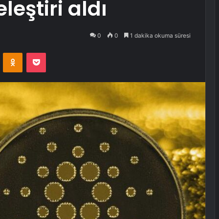
eştiri aldı
0
0
1 dakika okuma süresi
VKontakte
Odnoklassniki
Pocket