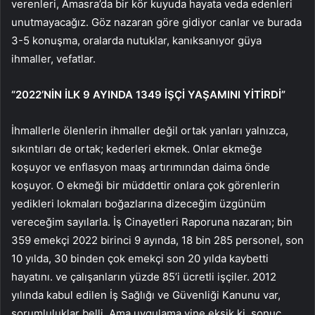
verenleri, Amasra’da bir kör kuyuda hayata veda edenleri
unutmayacağız. Göz nazaran göre gidiyor canlar ve burada
3-5 konuşma, oralarda nutuklar, kanıksanıyor güya
ihmaller, vefatlar.
“2022’NİN İLK 9 AYINDA 1349 İŞÇİ YAŞAMINI YİTİRDİ”
İhmallerle ölenlerin ihmaller değil ortak yanları yalnızca,
sıkıntıları de ortak; kederleri ekmek. Onlar ekmeğe
koşuyor ve enflasyon maaş artırımından daima önde
koşuyor. O ekmeği bir müddettir onlara çok görenlerin
yedikleri lokmaları boğazlarına dizeceğim üzgünüm
vereceğim sayılarla. İş Cinayetleri Raporuna nazaran; bin
359 emekçi 2022 birinci 9 ayında, 18 bin 285 personel, son
10 yılda, 30 binden çok emekçi son 20 yılda kaybetti
hayatını. ve çalışanların yüzde 85’i ücretli işçiler. 2012
yılında kabul edilen İş Sağlığı ve Güvenliği Kanunu var,
sorumluluklar belli. Ama uygulama yine eksik ki, sonuç