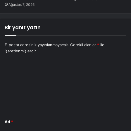
Ağustos 7, 2026
Bir yanıt yazın
E-posta adresiniz yayınlanmayacak.
Gerekli alanlar
*
ile
işaretlenmişlerdir
Y
o
r
u
m
*
Ad
*