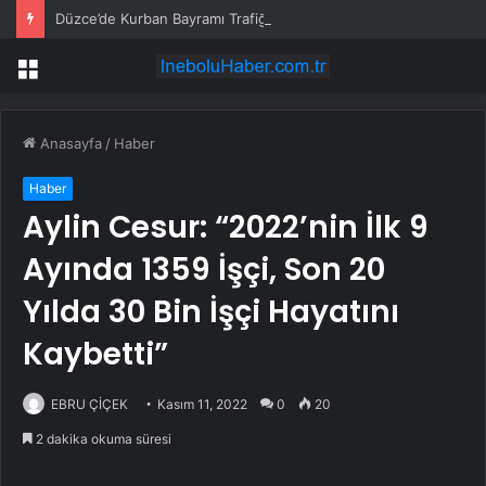
Düzce’de Kurban Bayramı Trafiği Yoğunlaştı
Menü
Anasayfa
/
Haber
Haber
Aylin Cesur: “2022’nin İlk 9
Ayında 1359 İşçi, Son 20
Yılda 30 Bin İşçi Hayatını
Kaybetti”
EBRU ÇİÇEK
Kasım 11, 2022
0
20
2 dakika okuma süresi