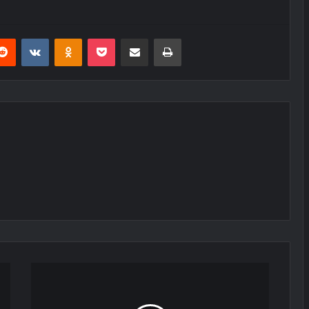
erest
Reddit
VKontakte
Odnoklassniki
Pocket
E-Posta ile paylaş
Yazdır