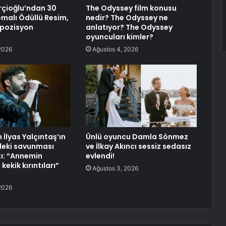
çioğlu’ndan 30
The Odyssey film konusu
malı Ödüllü Resim,
nedir? The Odyssey ne
mpozisyon
anlatıyor? The Odyssey
oyuncuları kimler?
2026
Ağustos 4, 2026
İlyas Yalçıntaş’ın
Ünlü oyuncu Damla Sönmez
eki savunması
ve İlkay Akıncı sessiz sedasız
tı: “Annemin
evlendi!
kekik kırıntıları”
Ağustos 3, 2026
2026