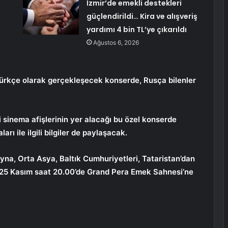
İzmir’de emekli destekleri
güçlendirildi… Kira ve alışveriş
yardımı 4 bin TL’ye çıkarıldı
Ağustos 6, 2026
e Türkçe olarak gerçekleşecek konserde, Rusça bilenler
sinema afişlerinin yer alacağı bu özel konserde
ı ile ilgili bilgiler de paylaşacak.
na, Orta Asya, Baltık Cumhuriyetleri, Tataristan’dan
er 25 Kasım saat 20.00’de Grand Pera Emek Sahnesi’ne