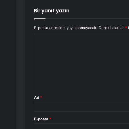
Bir yanıt yazın
E-posta adresiniz yayınlanmayacak.
Gerekli alanlar
*
i
Y
o
r
u
m
*
Ad
*
E-posta
*