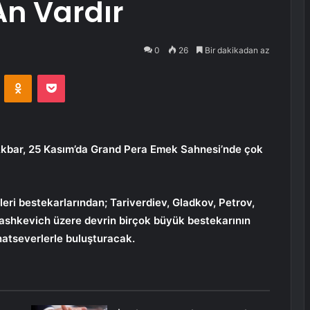
An Vardır
0
26
Bir dakikadan az
VKontakte
Odnoklassniki
Pocket
Akbar, 25 Kasım’da Grand Pera Emek Sahnesi’nde çok
eri bestekarlarından; Tariverdiev, Gladkov, Petrov,
ashkevich üzere devrin birçok büyük bestekarının
natseverlerle buluşturacak.