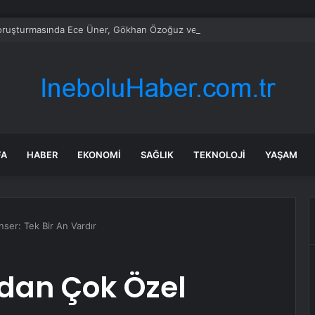
ruşturmasında Ece Üner, Gökhan Özoğuz ve Öykü Serter Tanık Olarak İ
FA
HABER
EKONOMI
SAĞLIK
TEKNOLOJI
YAŞAM
nser: Tek Bir An Vardır
’dan Çok Özel