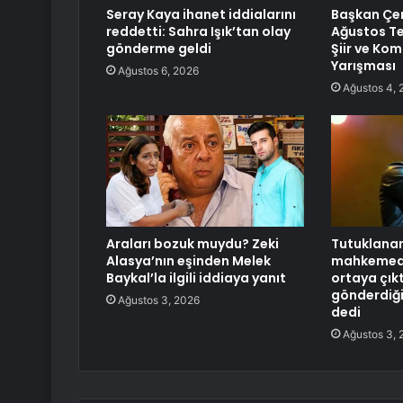
Seray Kaya ihanet iddialarını
Başkan Çer
reddetti: Sahra Işık’tan olay
Ağustos Te
gönderme geldi
Şiir ve Ko
Yarışması
Ağustos 6, 2026
Ağustos 4, 
Araları bozuk muydu? Zeki
Tutuklanan 
Alasya’nın eşinden Melek
mahkemed
Baykal’la ilgili iddiaya yanıt
ortaya çık
gönderdiği 
Ağustos 3, 2026
dedi
Ağustos 3, 