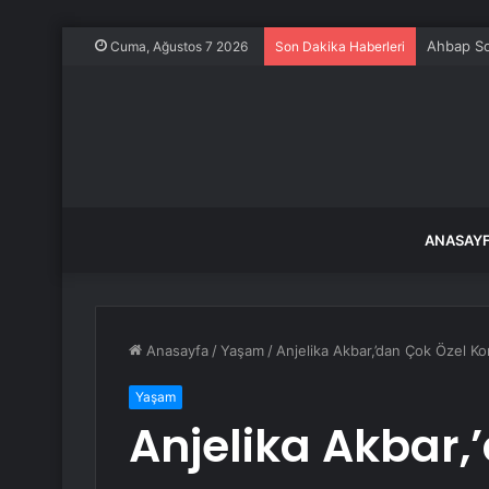
Ahbap So
Cuma, Ağustos 7 2026
Son Dakika Haberleri
ANASAY
Anasayfa
/
Yaşam
/
Anjelika Akbar,’dan Çok Özel Ko
Yaşam
Anjelika Akbar,