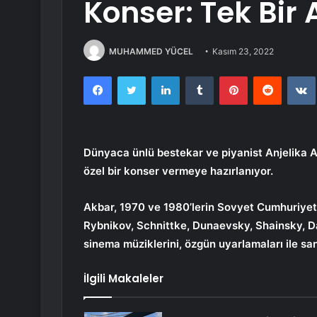
Konser: Tek Bir 
MUHAMMED YÜCEL
Kasım 23, 2022
Facebook
Twitter
LinkedIn
Tumblr
Pinterest
Reddit
Dünyaca ünlü bestekar ve piyanist Anjelika 
özel bir konser vermeye hazırlanıyor.
Akbar, 1970 ve 1980’lerin Sovyet Cumhuriyetl
Rybnikov, Schnittke, Dunaevsky, Shainsky, D
sinema müziklerini, özgün uyarlamaları ile sa
İlgili Makaleler