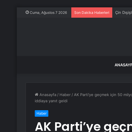
Çin Dışiş
Cuma, Ağustos 7 2026
Son Dakika Haberleri
ANASAY
Anasayfa
/
Haber
/
AK Parti’ye geçmek için 50 milyo
iddiaya yanıt geldi
Haber
AK Parti’ye geç