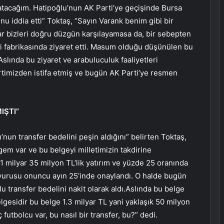
latacağım. Hatipoğlu’nun AK Parti’ye geçişinde Bursa
nu iddia etti” Toktaş, “Sayın Varank benim gibi bir
ar bizleri doğru düzgün karşılayamasa da, bir sebepten
ki fabrikasında ziyaret etti. Masum olduğu düşünülen bu
Aslında bu ziyaret ve arabuluculuk faaliyetleri
timizden istifa etmiş ve bugün AK Parti’ye resmen
IŞTI”
’nun transfer bedelini peşin aldığını” belirten Toktaş,
em var ve bu belgeyi milletimizin takdirine
 milyar 35 milyon TL’lik yatırım ve yüzde 25 oranında
başvurusu onuncu ayın 25’inde onaylandı. O halde bugün
lu transfer bedelini nakit olarak aldı.Aslında bu belge
elgesidir bu belge 1.3 milyar TL yani yaklaşık 50 milyon
futbolcu var, bu nasıl bir transfer, bu?” dedi.