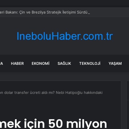
leri Bakanı: Çin ve Brezilya Stratejik İletişimi Sürdürmeli ve Koordinasyon
FA
HABER
EKONOMI
SAĞLIK
TEKNOLOJI
YAŞAM
n dolar transfer ücreti aldı mı? Nebi Hatipoğlu hakkındaki
mek için 50 milyon