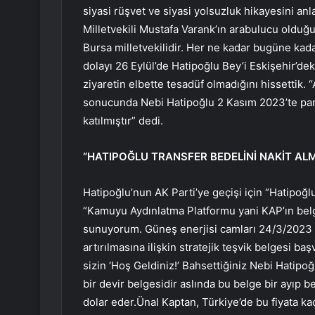
siyasi rüşvet ve siyasi yolsuzluk hikayesini an
Milletvekili Mustafa Varank’ın arabulucu olduğu
Bursa milletvekilidir. Her ne kadar bugüne kad
dolayı 26 Eylül’de Hatipoğlu Bey’i Eskişehir’de
ziyaretin elbette tesadüf olmadığını hissettik. “
sonucunda Nebi Hatipoğlu 2 Kasım 2023’te par
katılmıştır” dedi.
“HATIPOĞLU TRANSFER BEDELİNİ NAKİT ALM
Hatipoğlu’nun AK Parti’ye geçişi için “Hatipoğlu
“Kamuyu Aydınlatma Platformu yani KAP’ın belg
sunuyorum. Güneş enerjisi camları 24/3/2023 1
artırılmasına ilişkin stratejik teşvik belgesi 
sizin ‘Hoş Geldiniz!’ Bahsettiğiniz Nebi Hatipoğ
bir devir belgesidir aslında bu belge bir ayıp b
dolar eder.Ünal Kaptan, Türkiye’de bu fiyata kaç 