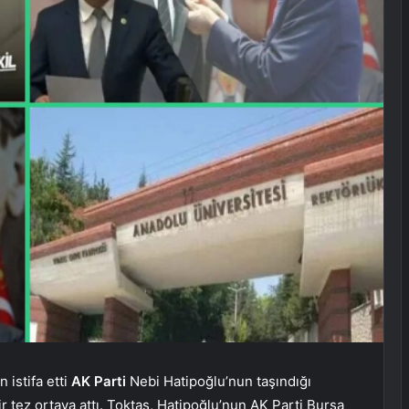
 istifa etti
AK Parti
Nebi Hatipoğlu’nun taşındığı
r tez ortaya attı. Toktaş, Hatipoğlu’nun AK Parti Bursa