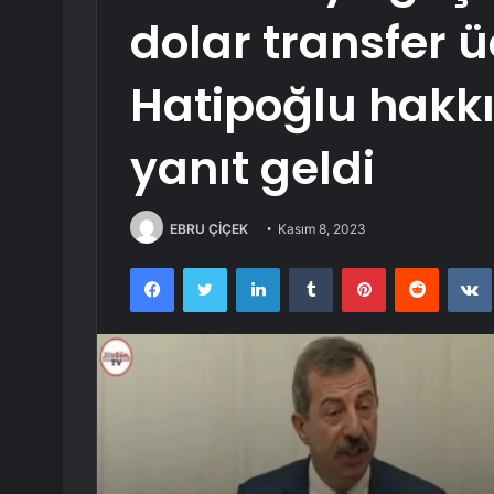
dolar transfer ü
Hatipoğlu hakk
yanıt geldi
EBRU ÇİÇEK
Kasım 8, 2023
Facebook
Twitter
LinkedIn
Tumblr
Pinterest
Reddit