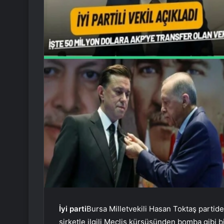
İyi parti
Bursa Milletvekili Hasan Toktaş partiden
şirketle ilgili Meclis kürsüsünden bomba gibi bi