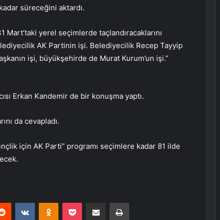
kadar süreceğini aktardı.
1 Mart’taki yerel seçimlerde taçlandıracaklarını
lediyecilik AK Partinin işi. Belediyecilik Recep Tayyip
başkanın işi, büyükşehirde de Murat Kurum’un işi.”
cısı Erkan Kandemir de bir konuşma yaptı.
ını da cevapladı.
nçlik için AK Parti” programı seçimlere kadar 81 ilde
lecek.
erest
Reddit
VKontakte
Odnoklassniki
Pocket
E-Posta ile paylaş
Yazdır