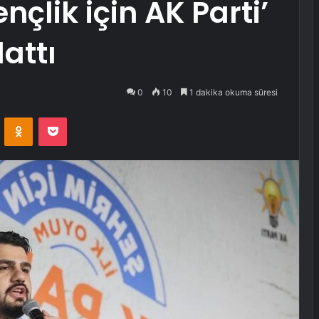
nçlik için AK Parti’
attı
0
10
1 dakika okuma süresi
VKontakte
Odnoklassniki
Pocket