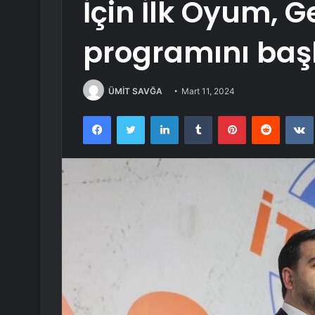
İçin İlk Oyum, Ge
programını başl
ÜMİT SAVĞA
Mart 11, 2024
Facebook
Twitter
LinkedIn
Tumblr
Pinterest
Reddit