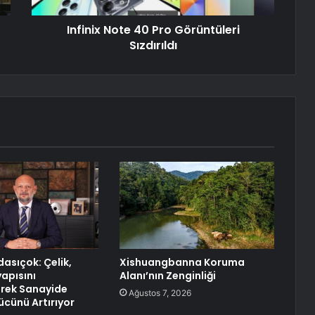
Infinix Note 40 Pro Görüntüleri
Sızdırıldı
asıçok: Çelik,
Xishuangbanna Koruma
yapısını
Alanı’nın Zenginliği
rek Sanayide
Ağustos 7, 2026
cünü Artırıyor