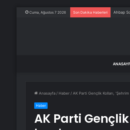
Ahbap So
Cuma, Ağustos 7 2026
Son Dakika Haberleri
ANASAY
Anasayfa
/
Haber
/
AK Parti Gençlik Kolları, ‘Şehrim
Haber
AK Parti Gençlik