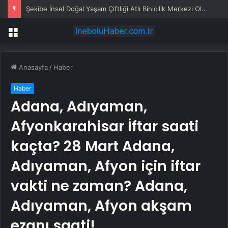
Şekibe İnsel Doğal Yaşam Çiftliği Atlı Binicilik Merkezi Oluyor
Menü
Anasayfa
/
Haber
Haber
Adana, Adıyaman,
Afyonkarahisar İftar saati
kaçta? 28 Mart Adana,
Adıyaman, Afyon için iftar
vakti ne zaman? Adana,
Adıyaman, Afyon akşam
ezanı saati!