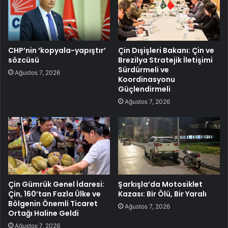
CHP’nin ‘kopyala-yapıştır’
Çin Dışişleri Bakanı: Çin ve
sözcüsü
Brezilya Stratejik İletişimi
Sürdürmeli ve
Ağustos 7, 2026
Koordinasyonu
Güçlendirmeli
Ağustos 7, 2026
Çin Gümrük Genel İdaresi:
Şarkışla’da Motosiklet
Çin, 160’tan Fazla Ülke ve
Kazası: Bir Ölü, Bir Yaralı
Bölgenin Önemli Ticaret
Ağustos 7, 2026
Ortağı Haline Geldi
Ağustos 7, 2026