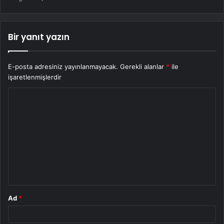
Bir yanıt yazın
E-posta adresiniz yayınlanmayacak.
Gerekli alanlar
*
ile
işaretlenmişlerdir
Y
o
r
u
m
*
Ad
*