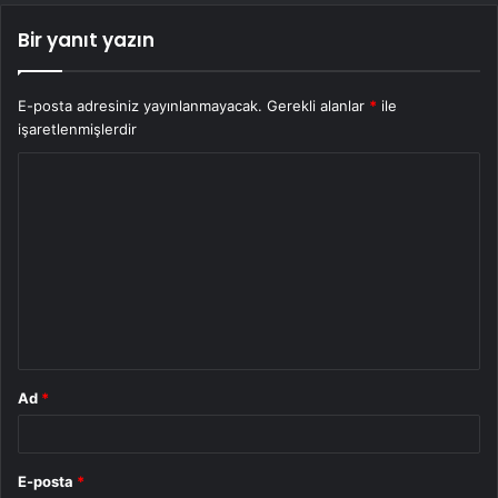
Bir yanıt yazın
E-posta adresiniz yayınlanmayacak.
Gerekli alanlar
*
ile
işaretlenmişlerdir
Y
o
r
u
m
*
Ad
*
E-posta
*