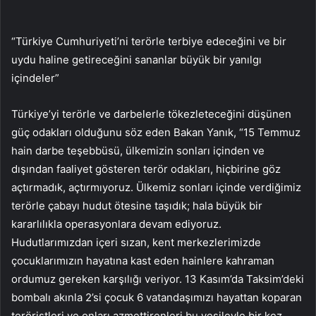
“Türkiye Cumhuriyeti’ni terörle terbiye edeceğini ve bir
uydu haline getireceğini sananlar büyük bir yanılgı
içindeler”
Türkiye’yi terörle ve darbelerle tökezleteceğini düşünen
güç odakları olduğunu söz eden Bakan Yanık, “15 Temmuz
hain darbe teşebbüsü, ülkemizin sonları içinden ve
dışından faaliyet gösteren terör odakları, hiçbirine göz
açtırmadık, açtırmıyoruz. Ülkemiz sonları içinde verdiğimiz
terörle çabayı hudut ötesine taşıdık; hala büyük bir
kararlılıkla operasyonlara devam ediyoruz.
Hudutlarımızdan içeri sızan, kent merkezlerimizde
çocuklarımızın hayatına kast eden hainlere kahraman
ordumuz gereken karşılığı veriyor. 13 Kasım’da Taksim’deki
bombalı akınla 2’si çocuk 6 vatandaşımızı hayattan koparan
teröristleri ve onları azmettirenleri bu vesileyle bir kez