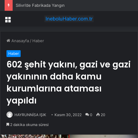
Silivri’de Fabrikada Yangın
Menü
Anasayfa
/
Haber
Haber
602 şehit yakını, gazi ve gazi
yakınının daha kamu
kurumlarına ataması
yapıldı
HAYRUNNİSA IŞIK
Kasım 30, 2022
0
20
2 dakika okuma süresi