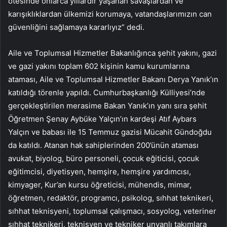
ötesinde onlarca yıllardır yaşanan savaşlardan ve
karışıklıklardan ülkemizi korumaya, vatandaşlarımızın can
güvenliğini sağlamaya kararlıyız” dedi.
Aile ve Toplumsal Hizmetler Bakanlığınca şehit yakını, gazi
ve gazi yakını toplam 602 kişinin kamu kurumlarına
ataması, Aile ve Toplumsal Hizmetler Bakanı Derya Yanık’ın
katıldığı törenle yapıldı. Cumhurbaşkanlığı Külliyesi’nde
gerçekleştirilen merasime Bakan Yanık’ın yanı sıra şehit
Öğretmen Şenay Aybüke Yalçın’ın kardeşi Atıf Aybars
Yalçın ve babası ile 15 Temmuz gazisi Mücahit Gündoğdu
da katıldı. Atanan hak sahiplerinden 200’ünün ataması
avukat, biyolog, büro personeli, çocuk eğiticisi, çocuk
eğitimcisi, diyetisyen, hemşire, hemşire yardımcısı,
kimyager, Kur’an kursu öğreticisi, mühendis, mimar,
öğretmen, redaktör, programcı, psikolog, sıhhat teknikeri,
sıhhat teknisyeni, toplumsal çalışmacı, sosyolog, veteriner
sıhhat teknikeri, teknisyen ve tekniker unvanlı takımlara